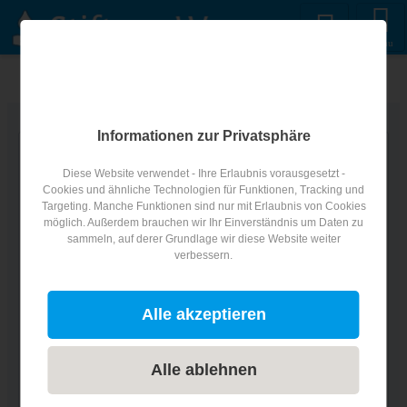
Menu
Informationen zur Privatsphäre
Diese Website verwendet - Ihre Erlaubnis vorausgesetzt -
Cookies und ähnliche Technologien für Funktionen, Tracking und
Targeting. Manche Funktionen sind nur mit Erlaubnis von Cookies
Newsletter
möglich. Außerdem brauchen wir Ihr Einverständnis um Daten zu
sammeln, auf derer Grundlage wir diese Website weiter
verbessern.
Melden Sie sich zu unserem Newsletter
Alle akzeptieren
an, um von unseren neuen
Wasserprojekten zu erfahren
Alle ablehnen
Vorname