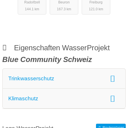
Radolfzell
Beuron
Freiburg
Donau
144.1 km
167.3 km
121.0 km
Eigenschaften WasserProjekt
Blue Community Schweiz
Trinkwasserschutz
Trinkwasserschutz:
Trinkwasserschutz
Klimaschutz
Klimaschutz:
Wasserschutzprojekte
Routenplaner