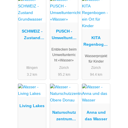
SCHWEIZ -
PUSCH -
Zustand
Umweltunter
KITA
Grundwasse
richt
Regenbogen
Entdecken beim
r
«Wasser»
- ein Ort für
Umweltunterric
Wasserprojekt
Kinder
ht «Wasser»
für Kinder
Ittingen
Zürich
Zürich
3.2 km
95.2 km
94.4 km
Living Lakes
Naturschutz
Anna und
zentrum
das Wasser
Obere