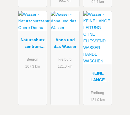
95.2 km
94.4 km
Naturschutz
Anna und
zentrum
das Wasser
Obere
Donau
Beuron
Freiburg
167.3 km
121.0 km
KEINE
LANGE
LEITUNG -
OHNE
Freiburg
FLIESSEND
121.0 km
WASSER
HÄNDE
WASCHEN