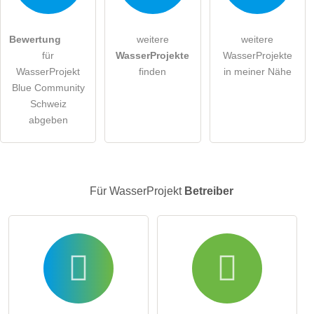
Hiermit akzeptiere ich die
AGB
.
Bewertung
weitere
weitere
für
WasserProjekte
WasserProjekte
Die
Datenschutzerklärung
habe ich zur Kenntnis genommen.
WasserProjekt
finden
in meiner Nähe
Blue Community
öffentliche Frage stellen
Abbrechen
Schweiz
Hinweis:
Bitte beachten Sie, öffentliche Fragen sind
für alle
abgeben
Besucher sichtbar
.
Klicken Sie hier um eine
individuelle Frage
an den
WasserProjekt-Eintrag zu stellen
.
Für WasserProjekt
Betreiber