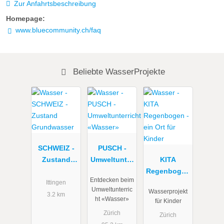
Zur Anfahrtsbeschreibung
Homepage:
www.bluecommunity.ch/faq
Beliebte WasserProjekte
SCHWEIZ -
PUSCH -
Zustand
Umweltunter
KITA
Grundwasse
richt
Regenbogen
Entdecken beim
r
«Wasser»
- ein Ort für
Ittingen
Umweltunterric
Wasserprojekt
Kinder
3.2 km
ht «Wasser»
für Kinder
Zürich
Zürich