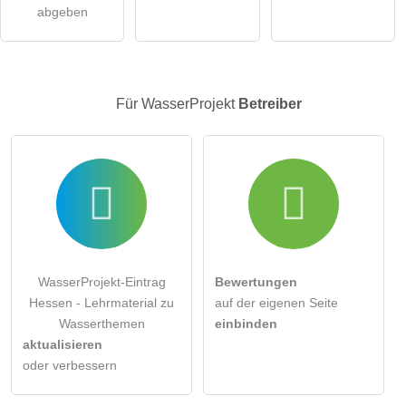
Besucher sichtbar
.
abgeben
Klicken Sie hier um eine
individuelle Frage
an den
WasserProjekt-Eintrag zu stellen
.
Für WasserProjekt
Betreiber
WasserProjekt-Eintrag
Bewertungen
Hessen - Lehrmaterial zu
auf der eigenen Seite
Wasserthemen
einbinden
aktualisieren
oder verbessern