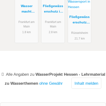
Wasser
Fließgewäss
macht
erschutz in
Schule
Hessen
Fließgewäss
erschutz
Frankfurt am
Frankfurt am
Main
Main
und
1.8 km
2.8 km
Wassersport
Rüsselsheim
in Hessen
21.7 km
Alle Angaben zu
WasserProjekt Hessen - Lehrmaterial
zu Wasserthemen
ohne Gewähr
Inhalt melden