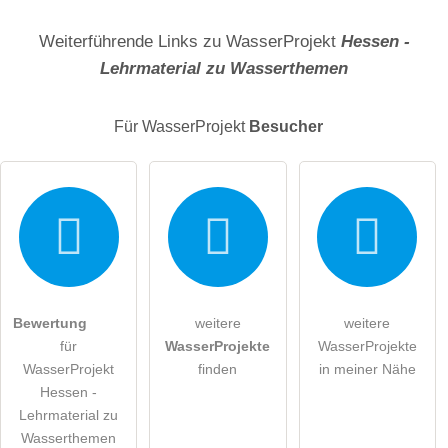
Name
Weiterführende Links zu WasserProjekt
Hessen -
Lehrmaterial zu Wasserthemen
E-Mail-Adresse (wird nicht veröffentlicht)
Für WasserProjekt
Besucher
Hiermit akzeptiere ich die
AGB
.
Bewertung
weitere
weitere
für
WasserProjekte
WasserProjekte
Die
Datenschutzerklärung
habe ich zur Kenntnis genommen.
WasserProjekt
finden
in meiner Nähe
Hessen -
öffentliche Frage stellen
Abbrechen
Lehrmaterial zu
Hinweis:
Bitte beachten Sie, öffentliche Fragen sind
für alle
Wasserthemen