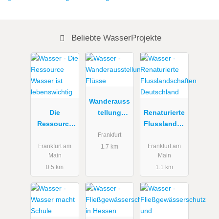
Beliebte WasserProjekte
Wanderauss
Die
tellung
Renaturierte
Ressource
Flüsse
Flusslandsc
Wasser ist
haften
Frankfurt
lebenswichti
Deutschland
Frankfurt am
Frankfurt am
1.7 km
Main
Main
g
0.5 km
1.1 km