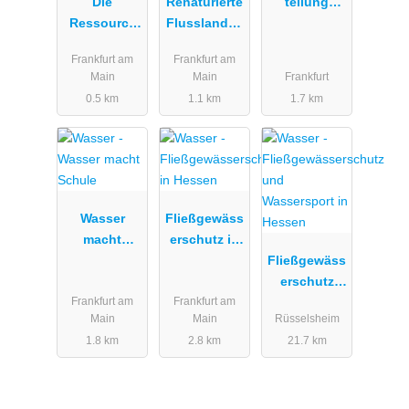
Die
Renaturierte
tellung
Ressource
Flusslandsc
Flüsse
Wasser ist
haften
Frankfurt am
Frankfurt am
lebenswichti
Deutschland
Main
Main
Frankfurt
g
0.5 km
1.1 km
1.7 km
Wasser
Fließgewäss
macht
erschutz in
Schule
Hessen
Fließgewäss
erschutz
Frankfurt am
Frankfurt am
und
Main
Main
Rüsselsheim
Wassersport
1.8 km
2.8 km
21.7 km
in Hessen