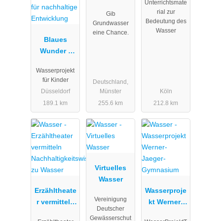
Unterrichtsmate
trockenfalle
ng
rial zur
Gib
nde Gräben.
Bedeutung des
Grundwasser
Wasser
eine Chance.
Blaues
Wunder -
Wasserproje
Wasserprojekt
kt -
für Kinder
Deutschland,
Inklusives
Düsseldorf
Münster
Köln
und
189.1 km
255.6 km
212.8 km
globales
Bildungs- /
Lernangebot
für
nachhaltige
Entwicklung
Virtuelles
Wasser
Erzähltheate
Wasserproje
Vereinigung
r vermitteln
kt Werner-
Deutscher
Nachhaltigk
Jaeger-
Gewässerschut