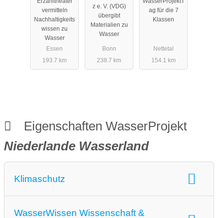
Erzähltheater
WasserProjektT
eitswissen
Gymnasium
z e. V. (VDG)
vermitteln
ag für die 7
zu Wasser
übergibt
Nachhaltigkeits
Klassen
Materialien zu
wissen zu
Wasser
Wasser
Essen
Bonn
Nettetal
193.7 km
238.7 km
154.1 km
Eigenschaften WasserProjekt
Niederlande Wasserland
Klimaschutz
Klimaschutz:
Wasserschutzprojekte
WasserWissen Wissenschaft &