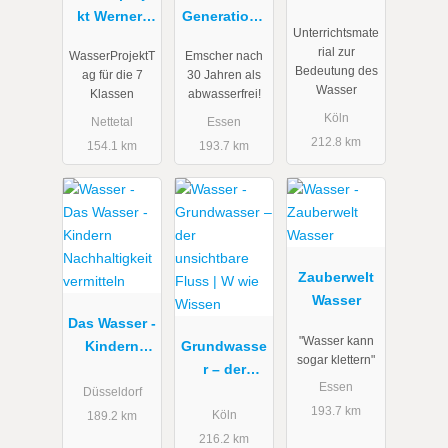
kt Werner-
Generatione
Renaturieru
Unterrichtsmate
Jaeger-
nprojekt
ng
rial zur
WasserProjektT
Emscher nach
Gymnasium
Emscher-
Bedeutung des
ag für die 7
30 Jahren als
Umbau
Wasser
Klassen
abwasserfrei!
Köln
Nettetal
Essen
212.8 km
154.1 km
193.7 km
Zauberwelt
Wasser
Das Wasser -
"Wasser kann
Kindern
Grundwasse
sogar klettern"
Nachhaltigk
r – der
Essen
eit
unsichtbare
Düsseldorf
193.7 km
vermitteln
Fluss | W
Köln
189.2 km
wie Wissen
216.2 km