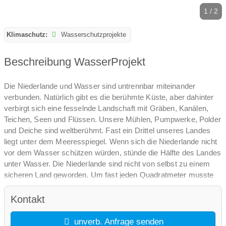
1 / 2
Klimaschutz:
Wasserschutzprojekte
Beschreibung WasserProjekt
Die Niederlande und Wasser sind untrennbar miteinander
verbunden. Natürlich gibt es die berühmte Küste, aber dahinter
verbirgt sich eine fesselnde Landschaft mit Gräben, Kanälen,
Teichen, Seen und Flüssen. Unsere Mühlen, Pumpwerke, Polder
und Deiche sind weltberühmt. Fast ein Drittel unseres Landes
liegt unter dem Meeresspiegel. Wenn sich die Niederlande nicht
vor dem Wasser schützen würden, stünde die Hälfte des Landes
unter Wasser. Die Niederlande sind nicht von selbst zu einem
sicheren Land geworden. Um fast jeden Quadratmeter musste
gekämpft werden. Einmal gewannen die Niederländer, einmal
gewann das Meer. Die großen wasserbautechnischen Projekte
Kontakt
der letzten Jahrhunderte – mit den Deltawerken als Höhepunkt –
sind Beispiele für Siege über das Meer. Wie wir mit Wasser
unverb. Anfrage senden