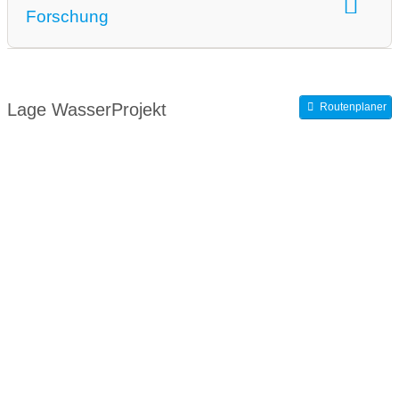
Forschung
WasserWissen Wissenschaft & Forschung:
WasserPublikationen
Lage WasserProjekt
Routenplaner