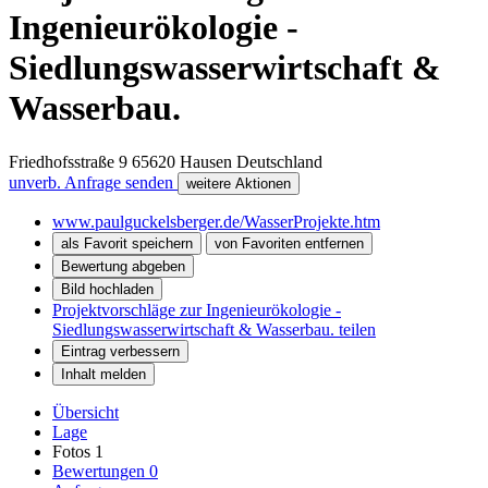
Ingenieurökologie -
Siedlungswasserwirtschaft &
Wasserbau.
Friedhofsstraße 9
65620
Hausen
Deutschland
unverb. Anfrage senden
weitere Aktionen
www.paulguckelsberger.de/WasserProjekte.htm
als Favorit speichern
von Favoriten entfernen
Bewertung abgeben
Bild hochladen
Projektvorschläge zur Ingenieurökologie -
Siedlungswasserwirtschaft & Wasserbau. teilen
Eintrag verbessern
Inhalt melden
Übersicht
Lage
Fotos
1
Bewertungen
0