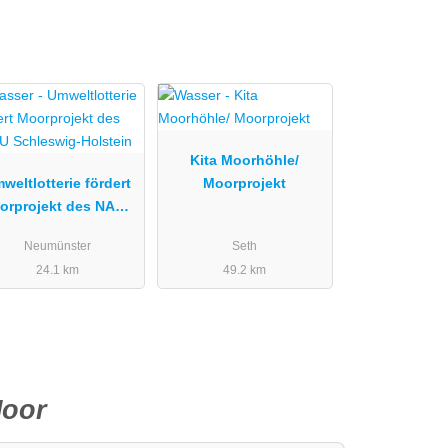
Kita Moorhöhle/
weltlotterie fördert
Moorprojekt
orprojekt des NABU
chleswig-Holstein
Neumünster
Seth
24.1 km
49.2 km
Moor