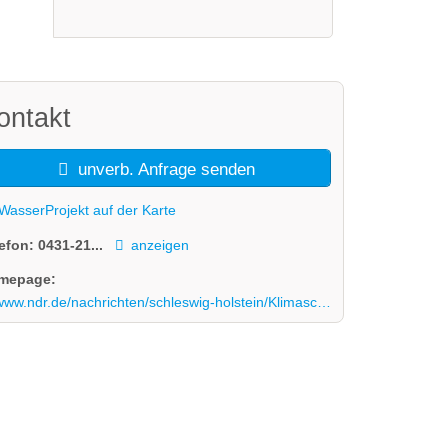
ontakt
unverb. Anfrage senden
WasserProjekt auf der Karte
lefon:
0431-21...
anzeigen
mepage:
ndr.de/nachrichten/schleswig-holstein/Klimaschutz-mit-Torfmoos-Junger-Forscher-aus-SH-innovative-Idee,torfmoos148.html#:~:text=Erster%20Feldversuch%20im%20Kreis%20Dithmarschen&text=Gemeinsam%20mit%20der%20Stiftung%20Naturschutz,anderen%20Hochmooren%20eingesetzt%20zu%20werden.