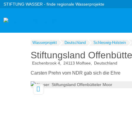
STIFTUNG WASSER - finde regionale Wasserprojekte
Wasserprojekt
Deutschland
Schleswig-Holstein
Stiftungsland Offenbütt
Eschenbrook 4
24113
Molfsee
Deutschland
Carsten Prehn vom NDR gab sich die Ehre