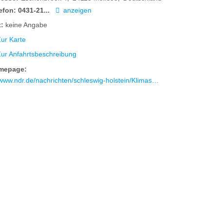
efon:
0431-21...
anzeigen
:
keine Angabe
ur Karte
Zur Anfahrtsbeschreibung
mepage:
.ndr.de/nachrichten/schleswig-holstein/Klimaschutz-mit-Torfmoos-Junger-Forscher-aus-SH-innovative-Idee,torfmoos148.html#:~:text=Erster%20Feldversuch%20im%20Kreis%20Dithmarschen&text=Gemeinsam%20mit%20der%20Stiftung%20Naturschutz,anderen%20Hochmooren%20eingesetzt%20zu%20werden.