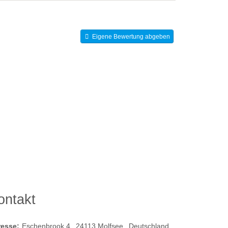
Eigene Bewertung abgeben
ontakt
resse:
Eschenbrook 4
24113
Molfsee
Deutschland