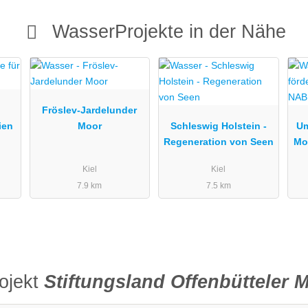
WasserProjekte in der Nähe
Fröslev-Jardelunder
ien
Moor
Schleswig Holstein -
Um
Regeneration von Seen
Mo
S
Kiel
Kiel
7.9 km
7.5 km
ojekt
Stiftungsland Offenbütteler 