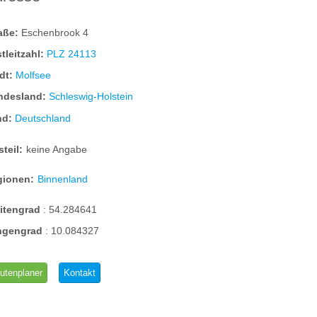
raße:
Eschenbrook 4
tleitzahl:
PLZ 24113
dt:
Molfsee
ndesland:
Schleswig-Holstein
nd:
Deutschland
steil:
keine Angabe
gionen:
Binnenland
eitengrad
:
54.284641
ngengrad
:
10.084327
utenplaner
Kontakt