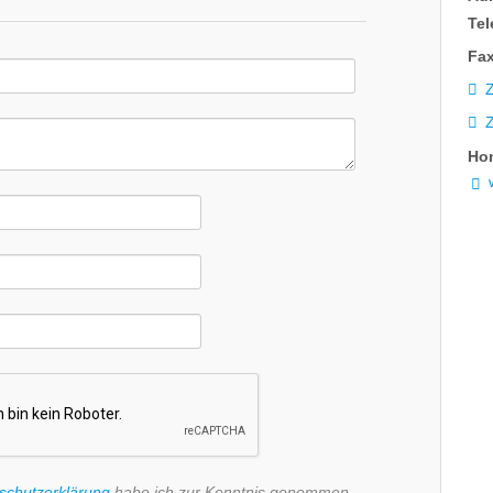
Tel
Fax
Z
Ho
www
schutzerklärung
habe ich zur Kenntnis genommen.