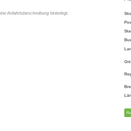
ine Anfahrtsbeschreibung hinterlegt.
St
Pos
Sta
Bu
La
Ort
Re
Br
Lä
Ro