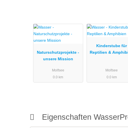
Kinderstube für
Naturschutzprojekte -
Reptilien & Amphib
unsere Mission
Molfsee
Molfsee
0.0 km
0.0 km
Eigenschaften WasserPr