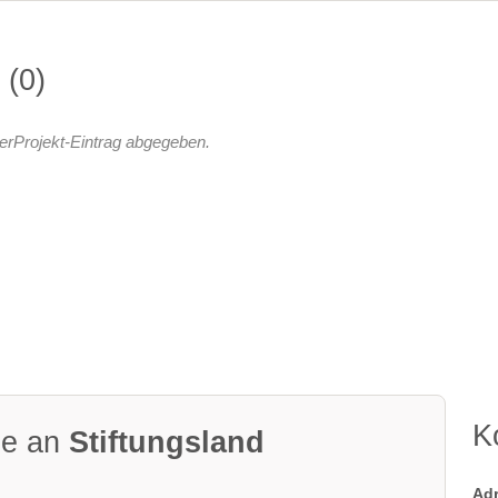
n
0
erProjekt-Eintrag abgegeben.
K
ge an
Stiftungsland
Ad