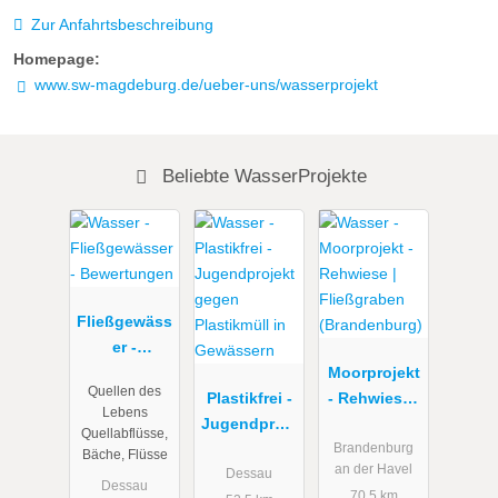
Zur Anfahrtsbeschreibung
Homepage:
www.sw-magdeburg.de/ueber-uns/wasserprojekt
Beliebte WasserProjekte
Fließgewäss
er -
Bewertunge
Moorprojekt
Quellen des
n
Plastikfrei -
- Rehwiese |
Lebens
Jugendproje
Fließgraben
Quellabflüsse,
kt gegen
(Brandenbur
Brandenburg
Bäche, Flüsse
an der Havel
Plastikmüll
g)
Dessau
Dessau
70.5 km