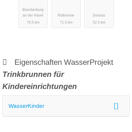
Königsmoor
Havel
ern
Brandenburg
(Schleswig-
an der Havel
Rathenow
Dessau
Holstein)
70.5 km
71.5 km
52.5 km
Eigenschaften WasserProjekt
Trinkbrunnen für
Kindereinrichtungen
WasserKinder
WasserKinder:
Wasserprojekt an Schulen
Wasserprojekt in KITA´s