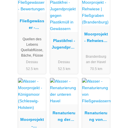
Fließgewäss
er -
Bewertunge
Moorprojekt
Quellen des
n
Plastikfrei -
- Rehwiese |
Lebens
Jugendproje
Fließgraben
Quellabflüsse,
kt gegen
(Brandenbur
Bäche, Flüsse
Brandenburg
Plastikmüll
g)
Dessau
Dessau
an der Havel
in
52.5 km
52.5 km
70.5 km
Gewässern
Renaturieru
Renaturieru
Moorprojekt
ng der
ng von
-
unteren
Fließgewäss