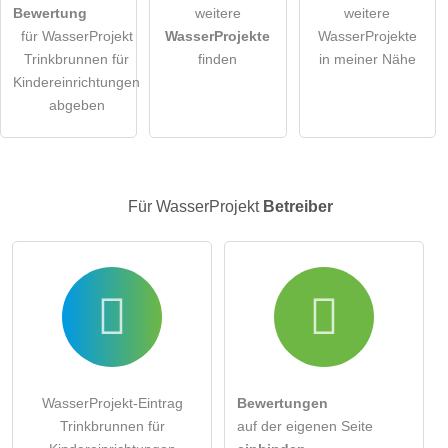
Bewertung
weitere
weitere
für WasserProjekt
WasserProjekte
WasserProjekte
Die
Datenschutzerklärung
habe ich zur Kenntnis genommen.
Trinkbrunnen für
finden
in meiner Nähe
Kindereinrichtungen
öffentliche Frage stellen
Abbrechen
abgeben
Hinweis:
Bitte beachten Sie, öffentliche Fragen sind
für alle
Besucher sichtbar
.
Klicken Sie hier um eine
individuelle Frage
an den
WasserProjekt-Eintrag zu stellen
.
Für WasserProjekt
Betreiber
WasserProjekt-Eintrag
Bewertungen
Trinkbrunnen für
auf der eigenen Seite