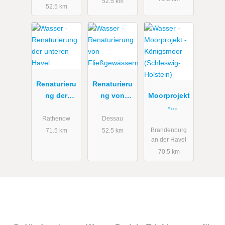
in
52.5 km
52.5 km
Gewässern
Renaturieru
Renaturieru
ng der
ng von
Moorprojekt
unteren
Fließgewäss
-
Havel
ern
Königsmoor
Rathenow
Dessau
(Schleswig-
Brandenburg
71.5 km
52.5 km
an der Havel
Holstein)
70.5 km