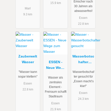
Emscher nach
nehmen
Emscher-
15.9 km
30 Jahren als
Marler
Umbau
Marl
abwasserfrei!
Wasser
9.3 km
Essen
unter die
22.8 km
Lupe
Zauberwelt
Wasserbotsc
Wasser
ESSEN -
hafter
Neue Wege
gesucht
"Wasser kann
Wasserbotschaf
zum Wasser
sogar klettern"
ter gesucht für
Wasser als
„Essen macht’s
zentrales
Essen
klar!“
Element -
22.8 km
Freiraum schafft
Essen
Stadtraum
24.3 km
Essen
21.9 km