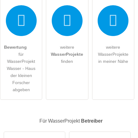
Hiermit akzeptiere ich die
AGB
.
Bewertung
weitere
weitere
für
WasserProjekte
WasserProjekte
Die
Datenschutzerklärung
habe ich zur Kenntnis genommen.
WasserProjekt
finden
in meiner Nähe
Wasser - Haus
öffentliche Frage stellen
Abbrechen
der kleinen
Hinweis:
Bitte beachten Sie, öffentliche Fragen sind
für alle
Forscher
Besucher sichtbar
.
abgeben
Klicken Sie hier um eine
individuelle Frage
an den
WasserProjekt-Eintrag zu stellen
.
Für WasserProjekt
Betreiber