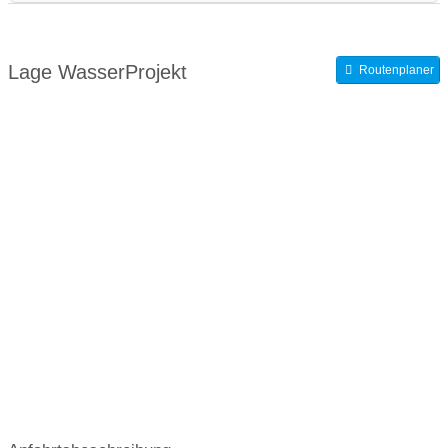
WasserKinder:
Wasserprojekt in KITA´s
WasserWissen
Lage WasserProjekt
Routenplaner