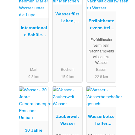
Wasser fürs
Leben,
Erzähltheate
International
Wasser für
r vermitteln
e Schüler
Menschen
Nachhaltigk
Erzähltheater
nehmen
eitswissen
vermitteln
Marler
zu Wasser
Nachhaltigkeits
Wasser
wissen zu
unter die
Wasser
Lupe
Marl
Bochum
Essen
9.3 km
15.9 km
22.8 km
Zauberwelt
Wasserbotsc
Wasser
hafter
30 Jahre
gesucht