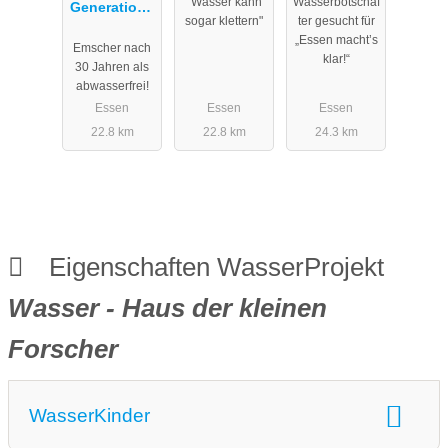
"Wasser kann
Wasserbotschaf
Generatione
sogar klettern"
ter gesucht für
nprojekt
„Essen macht’s
Emscher nach
Emscher-
klar!“
30 Jahren als
Umbau
abwasserfrei!
Essen
Essen
Essen
22.8 km
22.8 km
24.3 km
Eigenschaften WasserProjekt
Wasser - Haus der kleinen
Forscher
WasserKinder