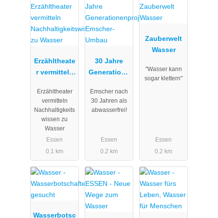
Zauberwelt
Wasser
Erzähltheate
30 Jahre
"Wasser kann
r vermitteln
Generatione
sogar klettern"
Nachhaltigk
nprojekt
Erzähltheater
Emscher nach
eitswissen
Emscher-
vermitteln
30 Jahren als
zu Wasser
Umbau
Nachhaltigkeits
abwasserfrei!
wissen zu
Wasser
Essen
Essen
Essen
0.1 km
0.2 km
0.2 km
Wasserbotsc