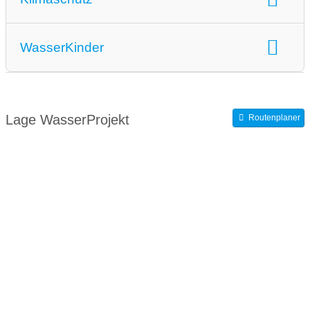
Klimaschutz:
Wasserschutzprojekte
WasserKinder
WasserKinder:
Wasserprojekt an Schulen
Lage WasserProjekt
Routenplaner