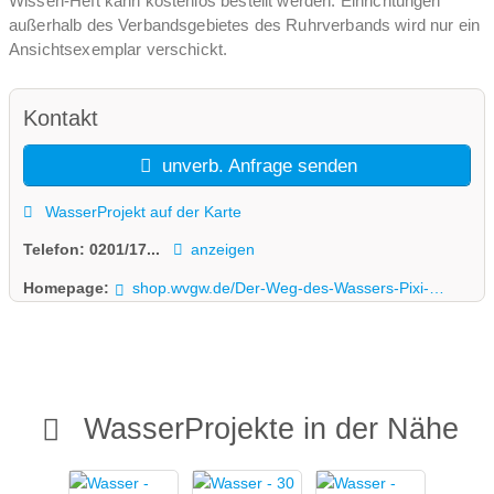
Wissen-Heft kann kostenlos bestellt werden. Einrichtungen
außerhalb des Verbandsgebietes des Ruhrverbands wird nur ein
Ansichtsexemplar verschickt.
Kontakt
unverb. Anfrage senden
WasserProjekt auf der Karte
Telefon:
0201/17...
anzeigen
Homepage:
shop.wvgw.de/Der-Weg-des-Wassers-Pixi-Wissen-Buch-einfach-gut-erklaert/311946
WasserProjekte in der Nähe