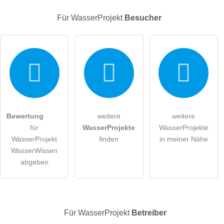
Für WasserProjekt
Besucher
E-Mail-Adresse (wird nicht veröffentlicht)
Bewertung
weitere
weitere
Hiermit akzeptiere ich die
AGB
.
für
WasserProjekte
WasserProjekte
WasserProjekt
finden
in meiner Nähe
Die
Datenschutzerklärung
habe ich zur Kenntnis genommen.
WasserWissen
abgeben
öffentliche Frage stellen
Abbrechen
Hinweis:
Bitte beachten Sie, öffentliche Fragen sind
für alle
Besucher sichtbar
.
Klicken Sie hier um eine
individuelle Frage
an den
Für WasserProjekt
Betreiber