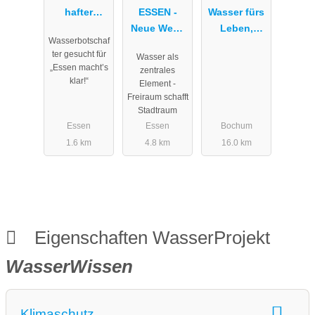
hafter
ESSEN -
Wasser fürs
gesucht
Neue Wege
Leben,
Wasserbotschaf
zum Wasser
Wasser für
ter gesucht für
Wasser als
Menschen
„Essen macht’s
zentrales
klar!“
Element -
Freiraum schafft
Stadtraum
Essen
Essen
Bochum
1.6 km
4.8 km
16.0 km
Eigenschaften WasserProjekt
WasserWissen
Klimaschutz