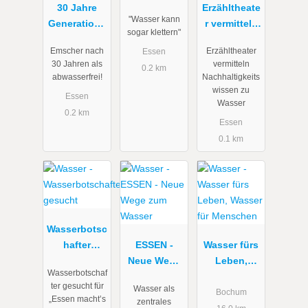
30 Jahre
Erzähltheate
"Wasser kann
Generatione
r vermitteln
sogar klettern"
nprojekt
Nachhaltigk
Emscher nach
Erzähltheater
Essen
Emscher-
eitswissen
30 Jahren als
vermitteln
0.2 km
Umbau
zu Wasser
abwasserfrei!
Nachhaltigkeits
wissen zu
Essen
Wasser
0.2 km
Essen
0.1 km
Wasserbotsc
hafter
ESSEN -
Wasser fürs
gesucht
Neue Wege
Leben,
Wasserbotschaf
zum Wasser
Wasser für
ter gesucht für
Wasser als
Menschen
Bochum
„Essen macht’s
zentrales