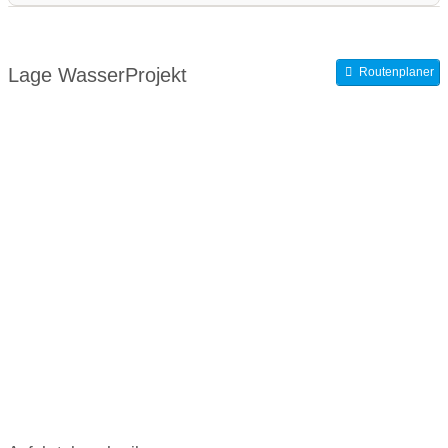
WasserKinder:
Wasserprojekt an Schulen
Lage WasserProjekt
Routenplaner