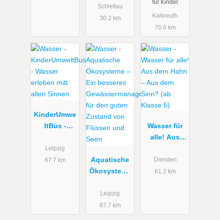
für Kinder
erzgebirgisc
Schlettau
Kalkreuth
her Moore”
30.2 km
70.0 km
KinderUmwe
ltBus -
Wasser für
Wasser
alle! Aus
erleben mitt
dem Hahn –
Leipzig
allen Sinnen
Aquatische
Aus dem
Dresden
67.7 km
Ökosysteme
Sinn? (ab
61.2 km
– Ein
Klasse 5)
besseres
Leipzig
Gewässerma
67.7 km
nagement