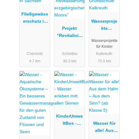
Fließgewäss
erschutz in
Wasserproje
Sachsen
Projekt
kte
“Revitalisier
Grundschul
Wasserprojekte
ung
e Kalkreuth
für Kinder
erzgebirgisc
Chemnitz
Schlettau
Kalkreuth
her Moore”
4.7 km
30.2 km
70.0 km
KinderUmwe
ltBus -
Wasser für
Wasser
alle! Aus
erleben mitt
dem Hahn –