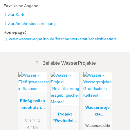
Fax:
keine Angabe
Zur Karte
Zur Anfahrtsbeschreibung
Homepage:
www.wasser-aqualino.de/forscherwerkstatt/arbeitsblaetter/
Beliebte WasserProjekte
Fließgewäss
erschutz in
Wasserproje
Sachsen
Projekt
kte
“Revitalisier
Grundschul
Chemnitz
Wasserprojekte
ung
e Kalkreuth
4.7 km