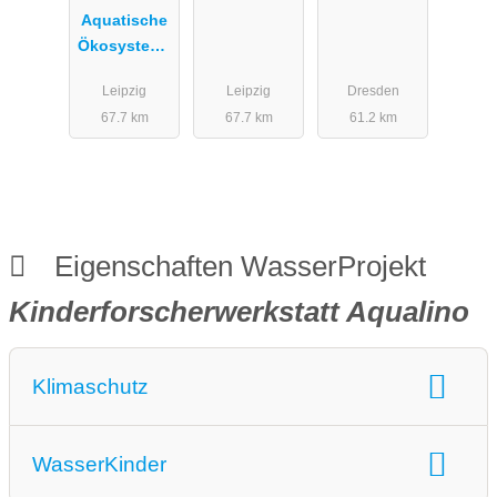
Aquatische
allen Sinnen
Aus dem
Ökosysteme
Sinn? (ab
– Ein
Klasse 5)
Leipzig
Leipzig
Dresden
besseres
67.7 km
67.7 km
61.2 km
Gewässerma
nagement
für den
guten
Zustand von
Flüssen und
Eigenschaften WasserProjekt
Seen
Kinderforscherwerkstatt Aqualino
Klimaschutz
Klimaschutz:
Wasserschutzprojekte
WasserKinder