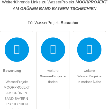
Weiterführende Links zu WasserProjekt
MOORPROJEKT
AM GRÜNEN BAND BAYERN-TSCHECHIEN
E-Mail-Adresse (wird nicht veröffentlicht)
Für WasserProjekt
Besucher
Hiermit akzeptiere ich die
AGB
.
Bewertung
weitere
weitere
für
WasserProjekte
WasserProjekte
Die
Datenschutzerklärung
habe ich zur Kenntnis genommen.
WasserProjekt
finden
in meiner Nähe
MOORPROJEKT
öffentliche Frage stellen
Abbrechen
AM GRÜNEN
Hinweis:
Bitte beachten Sie, öffentliche Fragen sind
für alle
BAND BAYERN-
Besucher sichtbar
.
TSCHECHIEN