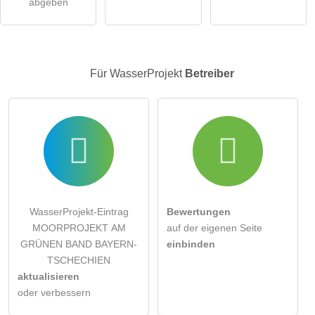
abgeben
Klicken Sie hier um eine
individuelle Frage
an den
WasserProjekt-Eintrag zu stellen
.
Für WasserProjekt
Betreiber
WasserProjekt-Eintrag
Bewertungen
MOORPROJEKT AM
auf der eigenen Seite
GRÜNEN BAND BAYERN-
einbinden
TSCHECHIEN
aktualisieren
oder verbessern