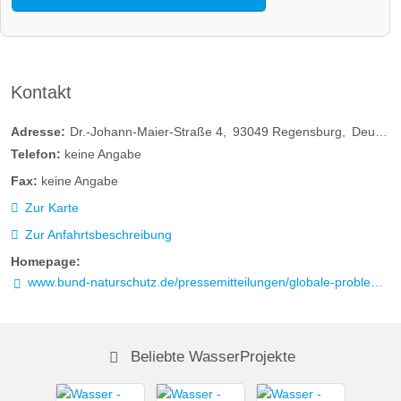
Kontakt
Adresse:
Dr.-Johann-Maier-Straße 4
93049
Regensburg
Deutschland
Telefon:
keine Angabe
Fax:
keine Angabe
Zur Karte
Zur Anfahrtsbeschreibung
Homepage:
www.bund-naturschutz.de/pressemitteilungen/globale-probleme-lokale-loesungen-grenzuebergreifendes-moorprojekt-am-gruenen-band-bayern-tschechien.html
Beliebte WasserProjekte