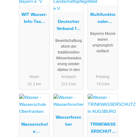
WIT Wasser-
Multifunktio
Info-Team
Deutscher
naler
Bayern e. V.
Verband für
Moorschutz
Bayerns Moore
Landschafts
im Wald
waren
Bewirtschaftung
pflege e.V.
ursprünglich
sform der
vielfach
traditionellen
Wiesenbewäss
erung wieder
stärker in den
Aham
Ansbach
Freising
61.3 km
114.3 km
74.0 km
Wasserforsc
Wasserschul
her
TRINKWASS
e
ERSCHUTZ