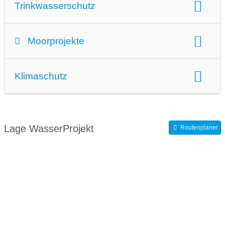
Trinkwasserschutz
Trinkwasserschutz:
Trinkwasserschutz
Moorprojekte
Moorprojekte:
Klimaschutz
Moorschutzprojekte
Moorrenaturierung
Moorwiedervernässung
Klimaschutz:
Wasserschutzprojekte
Lage WasserProjekt
Routenplaner