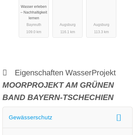
Oberfranken
in
Wasser erleben
AUGSBURG
– Nachhaltigkeit
lernen
Bayreuth
Augsburg
Augsburg
109.0 km
116.1 km
113.3 km
Eigenschaften WasserProjekt
MOORPROJEKT AM GRÜNEN
BAND BAYERN-TSCHECHIEN
Gewässerschutz
Gewässerschutz:
Moore