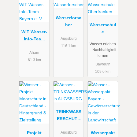
Wasserforsc
her
Wasserschul
WIT Wasser-
e
Info-Team
Oberfranken
Augsburg
Wasser erleben
Bayern e. V.
116.1 km
– Nachhaltigkeit
Aham
lernen
61.3 km
Bayreuth
109.0 km
TRINKWASS
ERSCHUTZ
in
Projekt
AUGSBURG
Wasserpakt
Augsburg