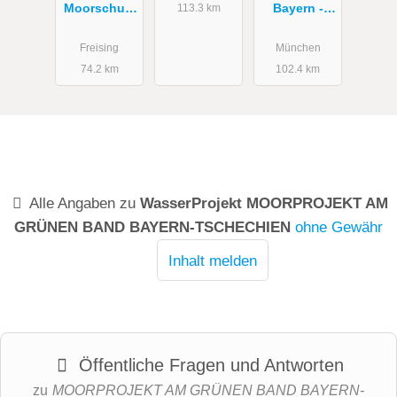
Moorschutz
Bayern -
113.3 km
in
Gewässersc
Deutschland
hutz in der
Freising
München
-
Landwirtsch
74.2 km
102.4 km
Hintergrund
aft
&
Zielstellung
Alle Angaben zu
WasserProjekt MOORPROJEKT AM
GRÜNEN BAND BAYERN-TSCHECHIEN
ohne Gewähr
Inhalt melden
Öffentliche Fragen und Antworten
zu
MOORPROJEKT AM GRÜNEN BAND BAYERN-