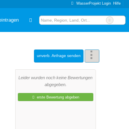
WasserProjekt Login
Hilfe
eintragen
der“?
unverb. Anfrage senden
Leider wurden noch keine Bewertungen
abgegeben.
erste Bewertung abgeben