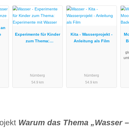
 an
e
Experimente für Kinder
Kita - Wasserprojekt -
Mo
zum Thema:
Anleitung als Film
B
Experimente mit Wasser
gl
umf
Nürnberg
Nürnberg
54.9 km
54.9 km
ojekt
Warum das Thema „Wasser – 