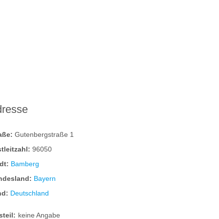
dresse
raße:
Gutenbergstraße 1
tleitzahl:
96050
dt:
Bamberg
ndesland:
Bayern
nd:
Deutschland
steil:
keine Angabe