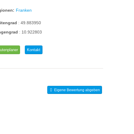
gionen:
Franken
eitengrad
:
49.883950
ngengrad
:
10.922803
utenplaner
Kontakt
Eigene Bewertung abgeben