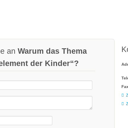
K
ge an
Warum das Thema
element der Kinder“?
Ad
Tel
Fax
Z