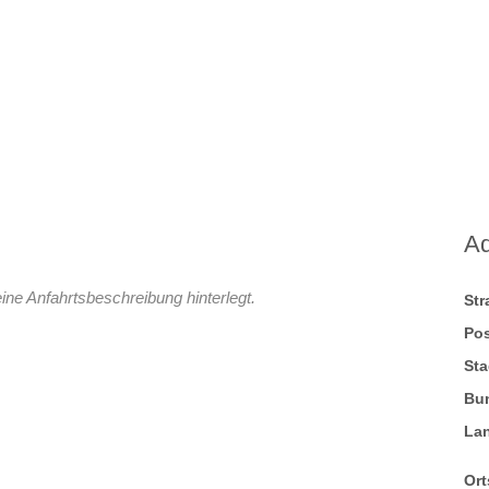
A
ine Anfahrtsbeschreibung hinterlegt.
St
Pos
Sta
Bu
La
Ort