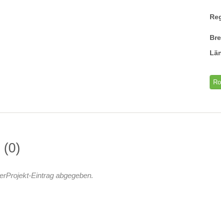
Re
Br
Lä
Ro
n
0
erProjekt-Eintrag abgegeben.