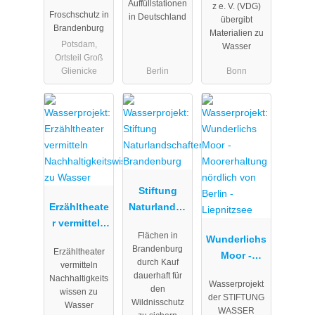
Amphibien
Auffüllstationen
z e. V. (VDG)
Froschschutz in
in Deutschland
und
übergibt
Brandenburg
Materialien zu
Reptilien
Potsdam,
Wasser
melden
Ortsteil Groß
Glienicke
Berlin
Bonn
Stiftung
Erzähltheate
Naturlandsc
r vermitteln
haften
Flächen in
Nachhaltigk
Brandenbur
Wunderlichs
Brandenburg
Erzähltheater
eitswissen
g
Moor -
durch Kauf
vermitteln
zu Wasser
Moorerhaltu
dauerhaft für
Nachhaltigkeits
Wasserprojekt
ng nördlich
den
wissen zu
der STIFTUNG
Wildnisschutz
von Berlin -
Wasser
WASSER