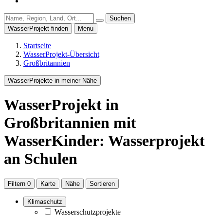
Suchen
WasserProjekt finden
Menu
Startseite
WasserProjekt-Übersicht
Großbritannien
WasserProjekte in meiner Nähe
WasserProjekt
in
Großbritannien
mit
WasserKinder: Wasserprojekt
an Schulen
Filtern
0
Karte
Nähe
Sortieren
Klimaschutz
Wasserschutzprojekte