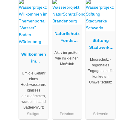
NaturSchutz
Fonds
Stiftung
Brandenbur
Stadtwerke
Aktiv im großen
Willkommen
g
Schwerin
wie im kleinen
Moorschutz -
im
Maßstab
regionales
Themenport
Engagement für
Um die Gefahr
al "Wasser"
konkreten
eines
Baden-
Umweltschutz
Hochwasserere
Würtenberg
ignisses
einzudämmen,
wurde im Land
Baden-Württ
Stuttgart
Potsdam
Schwerin