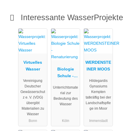
Interessante WasserProjekte
Virtuelles
WERDENSTE
Wasser
Biologie
INER MOOS
Schule -
Vereinigung
Hildegardis
Renaturieru
Deutscher
Gynasiums
Unterrichtsmate
ng
Gewässerschut
Kempten
rial zur
z e. V. (VDG)
tatkräftig bei der
Bedeutung des
übergibt
Landschaftspfle
Wasser
Materialien zu
ge im Moor
Wasser
Bonn
Köln
Immenstadt