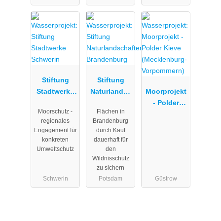
Stiftung
Stiftung
Stadtwerke
Naturlandsc
Moorprojekt
Schwerin
haften
- Polder
Moorschutz -
Flächen in
Brandenbur
Kieve
regionales
Brandenburg
g
(Mecklenbur
Engagement für
durch Kauf
g-
konkreten
dauerhaft für
Vorpommern
Umweltschutz
den
Wildnisschutz
)
zu sichern
Schwerin
Potsdam
Güstrow