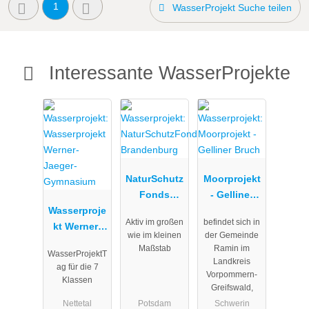
1
WasserProjekt Suche teilen
Interessante WasserProjekte
NaturSchutz
Moorprojekt
Fonds
- Gelliner
Wasserproje
Brandenbur
Bruch
Aktiv im großen
befindet sich in
kt Werner-
g
wie im kleinen
der Gemeinde
Jaeger-
Maßstab
Ramin im
WasserProjektT
Gymnasium
Landkreis
ag für die 7
Vorpommern-
Klassen
Greifswald,
Nettetal
Potsdam
Schwerin