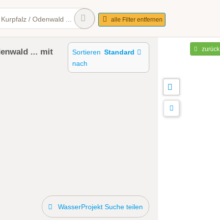
/ Kurpfalz / Odenwald ...
alle Filter entfernen
zurück
enwald ...
mit
Sortieren
Standard
nach
WasserProjekt Suche teilen