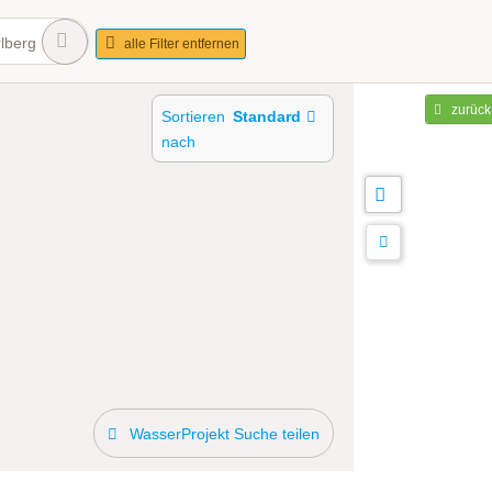
lberg
alle Filter entfernen
zurück
Sortieren
Standard
nach
WasserProjekt Suche teilen