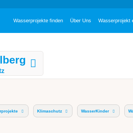
Wasserprojekte finden
Über Uns
Wasserprojekt 
rlberg
tz
projekte
Klimaschutz
WasserKinder
Wa