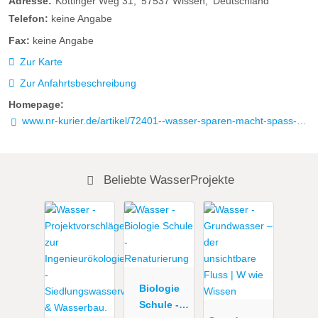
Adresse:
Köttinger Weg 31
57537
Wissen
Deutschland
Telefon:
keine Angabe
Fax:
keine Angabe
Zur Karte
Zur Anfahrtsbeschreibung
Homepage:
www.nr-kurier.de/artikel/72401--wasser-sparen-macht-spass----wasserprojekt-der-marienschule
Beliebte WasserProjekte
Biologie
Schule -