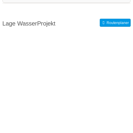
WasserKinder:
Wasserprojekt an Schulen
Lage WasserProjekt
Routenplaner