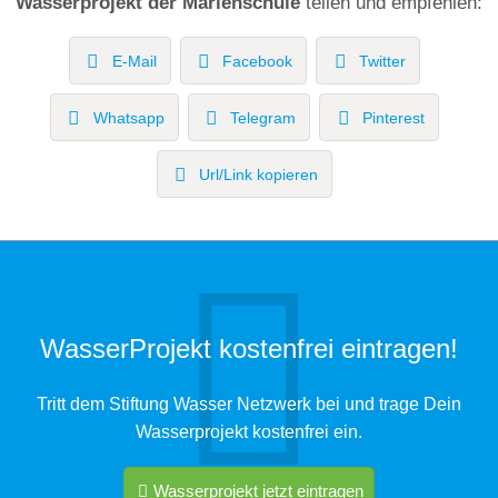
Wasserprojekt der Marienschule
teilen und empfehlen:
E-Mail
Facebook
Twitter
Whatsapp
Telegram
Pinterest
Url/Link kopieren
WasserProjekt kostenfrei eintragen!
Tritt dem Stiftung Wasser Netzwerk bei und trage Dein
Wasserprojekt kostenfrei ein.
Wasserprojekt jetzt eintragen