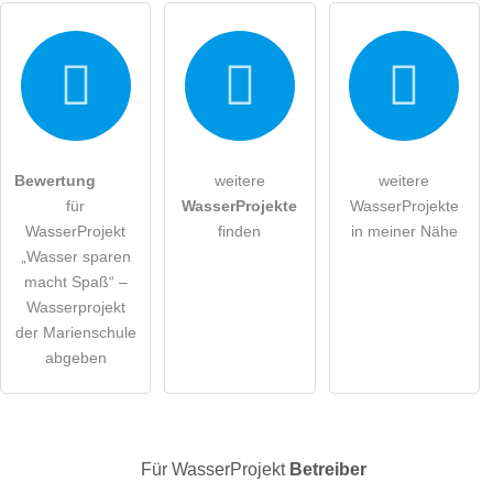
Hiermit akzeptiere ich die
AGB
.
Bewertung
weitere
weitere
für
WasserProjekte
WasserProjekte
Die
Datenschutzerklärung
habe ich zur Kenntnis genommen.
WasserProjekt
finden
in meiner Nähe
„Wasser sparen
öffentliche Frage stellen
Abbrechen
macht Spaß“ –
Hinweis:
Bitte beachten Sie, öffentliche Fragen sind
für alle
Wasserprojekt
Besucher sichtbar
.
der Marienschule
abgeben
Klicken Sie hier um eine
individuelle Frage
an den
WasserProjekt-Eintrag zu stellen
.
Für WasserProjekt
Betreiber