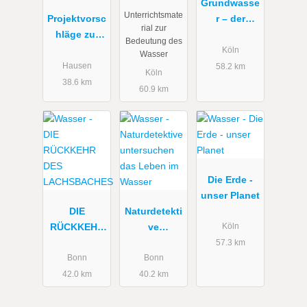
Renaturieru
Grundwasse
Unterrichtsmate
Projektvorsc
ng
r – der
rial zur
hläge zur
unsichtbare
Bedeutung des
Ingenieurök
Fluss | W
Köln
Wasser
ologie -
wie Wissen
Hausen
58.2 km
Köln
Siedlungswa
38.6 km
60.9 km
sserwirtscha
ft &
Wasserbau.
Die Erde -
unser Planet
DIE
Naturdetekti
RÜCKKEHR
ve
Köln
DES
untersuchen
57.3 km
LACHSBACH
das Leben
Bonn
Bonn
ES
im Wasser
42.0 km
40.2 km