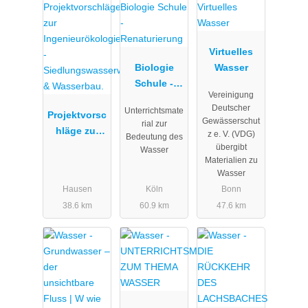
Virtuelles
Biologie
Wasser
Schule -
Vereinigung
Renaturieru
Deutscher
Unterrichtsmate
Projektvorsc
ng
Gewässerschut
rial zur
hläge zur
z e. V. (VDG)
Bedeutung des
Ingenieurök
übergibt
Wasser
Materialien zu
ologie -
Wasser
Siedlungswa
Hausen
Köln
Bonn
sserwirtscha
38.6 km
60.9 km
47.6 km
ft &
Wasserbau.