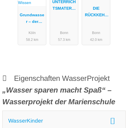
UNTERRICH
TSMATERIA
DIE
Grundwasse
L ZUM
RÜCKKEHR
r – der
THEMA
DES
unsichtbare
WASSER
LACHSBACH
Köln
Bonn
Bonn
Fluss | W
ES
58.2 km
57.3 km
42.0 km
wie Wissen
Eigenschaften WasserProjekt
„Wasser sparen macht Spaß“ –
Wasserprojekt der Marienschule
WasserKinder