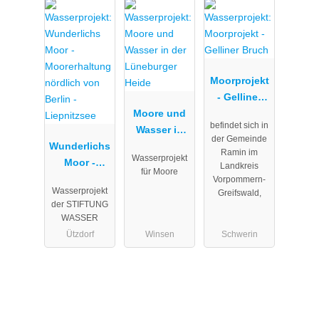
Moorprojekt
- Gelliner
Moore und
Bruch
befindet sich in
Wasser in
der Gemeinde
Wunderlichs
der
Ramin im
Wasserprojekt
Moor -
Lüneburger
Landkreis
für Moore
Moorerhaltu
Heide
Vorpommern-
Wasserprojekt
Greifswald,
ng nördlich
der STIFTUNG
von Berlin -
WASSER
Liepnitzsee
Ützdorf
Winsen
Schwerin