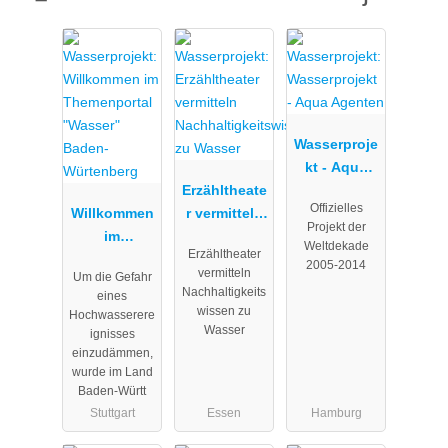
Wasserproje
kt - Aqua
Erzähltheate
Agenten
Offizielles
Willkommen
r vermitteln
Projekt der
im
Nachhaltigk
Weltdekade
Erzähltheater
Themenport
eitswissen
2005-2014
vermitteln
Um die Gefahr
al "Wasser"
zu Wasser
Nachhaltigkeits
eines
Baden-
wissen zu
Hochwasserere
Würtenberg
Wasser
ignisses
einzudämmen,
wurde im Land
Baden-Württ
Stuttgart
Essen
Hamburg