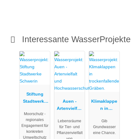
Interessante WasserProjekte
Stiftung
Stadtwerke
Auen -
Klimaklappe
Schwerin
Artenvielfalt
n in
Moorschutz -
und
trockenfalle
regionales
Lebensräume
Gib
Hochwasser
nde Gräben.
Engagement für
für Tier- und
Grundwasser
schutz
konkreten
Pflanzenvielfalt
eine Chance.
Umweltschutz
von