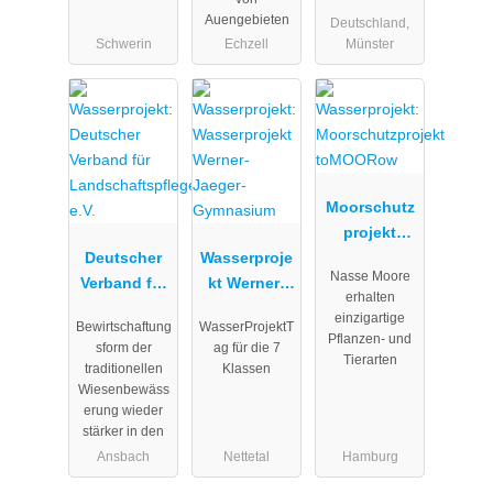
Auengebieten
Deutschland,
Schwerin
Echzell
Münster
Moorschutz
projekt
Deutscher
Wasserproje
toMOORow
Nasse Moore
Verband für
kt Werner-
erhalten
Landschafts
Jaeger-
einzigartige
Bewirtschaftung
WasserProjektT
pflege e.V.
Gymnasium
Pflanzen- und
sform der
ag für die 7
Tierarten
traditionellen
Klassen
Wiesenbewäss
erung wieder
stärker in den
Ansbach
Nettetal
Hamburg