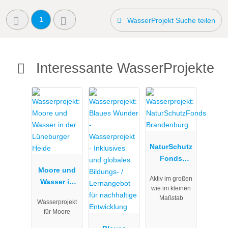
1
WasserProjekt Suche teilen
Interessante WasserProjekte
NaturSchutz
Fonds
Moore und
Brandenbur
Aktiv im großen
Wasser in
g
wie im kleinen
der
Maßstab
Wasserprojekt
Lüneburger
für Moore
Heide