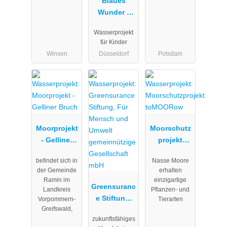
Blaues
Wunder -
Wasserproje
Wasserprojekt
kt -
für Kinder
Inklusives
Winsen
Düsseldorf
Potsdam
und
globales
Bildungs- /
Lernangebot
für
nachhaltige
Moorprojekt
Moorschutz
Entwicklung
- Gelliner
projekt
Bruch
toMOORow
befindet sich in
Nasse Moore
der Gemeinde
erhalten
Ramin im
einzigartige
Greensuranc
Landkreis
Pflanzen- und
e Stiftung,
Vorpommern-
Tierarten
Greifswald,
Für Mensch
zukunftsfähiges
und Umwelt