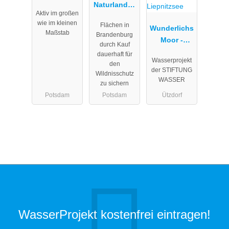
Brandenbur
Naturlandsc
Aktiv im großen
g
haften
wie im kleinen
Flächen in
Brandenbur
Wunderlichs
Maßstab
Brandenburg
g
Moor -
durch Kauf
Moorerhaltu
dauerhaft für
Wasserprojekt
ng nördlich
den
der STIFTUNG
Wildnisschutz
von Berlin -
WASSER
zu sichern
Liepnitzsee
Potsdam
Potsdam
Ützdorf
WasserProjekt kostenfrei eintragen!