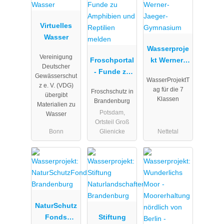
Virtuelles
Wasser
Wasserproje
Vereinigung
Froschportal
kt Werner-
Deutscher
- Funde zu
Jaeger-
Gewässerschut
WasserProjektT
Amphibien
Gymnasium
z e. V. (VDG)
ag für die 7
Froschschutz in
und
übergibt
Klassen
Brandenburg
Materialien zu
Reptilien
Potsdam,
Wasser
melden
Ortsteil Groß
Bonn
Glienicke
Nettetal
NaturSchutz
Fonds
Stiftung