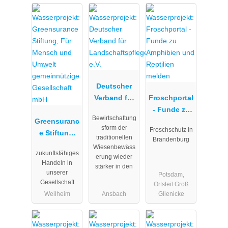
Deutscher
Verband für
Froschportal
Landschafts
- Funde zu
Bewirtschaftung
Greensuranc
pflege e.V.
Amphibien
sform der
Froschschutz in
e Stiftung,
und
traditionellen
Brandenburg
Für Mensch
Reptilien
Wiesenbewäss
zukunftsfähiges
und Umwelt
melden
erung wieder
Handeln in
stärker in den
gemeinnützi
unserer
Potsdam,
ge
Gesellschaft
Ortsteil Groß
Gesellschaft
Weilheim
Ansbach
Glienicke
mbH