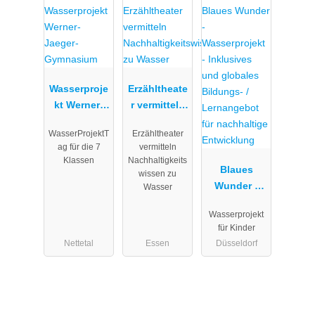
Wasserproje
Erzähltheate
kt Werner-
r vermitteln
Jaeger-
Nachhaltigk
WasserProjektT
Erzähltheater
Gymnasium
eitswissen
ag für die 7
vermitteln
zu Wasser
Klassen
Nachhaltigkeits
Blaues
wissen zu
Wunder -
Wasser
Wasserproje
Wasserprojekt
kt -
für Kinder
Inklusives
Nettetal
Essen
Düsseldorf
und
globales
Bildungs- /
Lernangebot