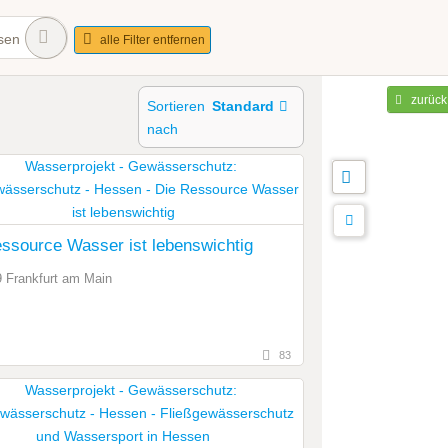
sen
alle Filter entfernen
zurück
Sortieren
Standard
nach
ssource Wasser ist lebenswichtig
 Frankfurt am Main
83