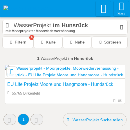
Menu
WasserProjekt
im Hunsrück
mit Moorprojekte: Moorwiedervernässung
0
Filtern
Karte
Nähe
Sortieren
1
WasserProjekt
im Hunsrück
EU Life Projekt Moore und Hangmoore - Hundsrück
55765 Birkenfeld
85
1
WasserProjekt Suche teilen