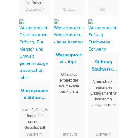
für Kinder
Inklusives
Düsseldorf
Nettetal
Köln
und
globales
Bildungs- /
Lernangebot
für
nachhaltige
Wasserproje
Entwicklung
kt - Aqua
Stiftung
Agenten
Stadtwerke
Offizielles
Schwerin
Projekt der
Moorschutz -
Weltdekade
regionales
Greensuranc
2005-2014
Engagement für
e Stiftung,
konkreten
Für Mensch
Umweltschutz
zukunftsfähiges
und Umwelt
Handeln in
gemeinnützi
unserer
ge
Gesellschaft
Gesellschaft
Weilheim
Hamburg
Schwerin