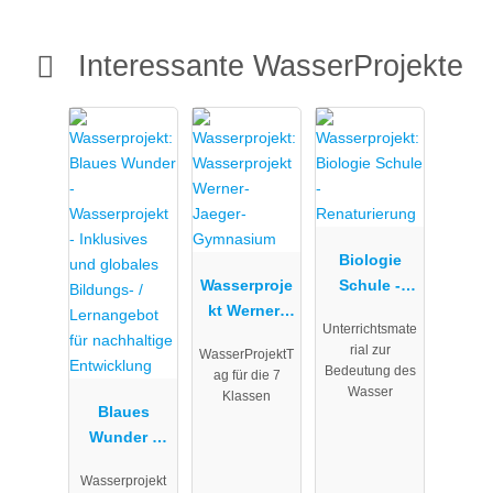
Interessante WasserProjekte
Biologie
Wasserproje
Schule -
kt Werner-
Renaturieru
Unterrichtsmate
Jaeger-
ng
rial zur
WasserProjektT
Gymnasium
Bedeutung des
ag für die 7
Wasser
Klassen
Blaues
Wunder -
Wasserproje
Wasserprojekt
kt -