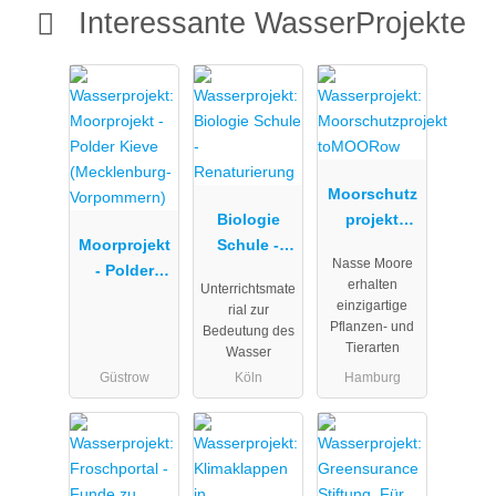
Interessante WasserProjekte
Moorschutz
Biologie
projekt
Moorprojekt
Schule -
toMOORow
Nasse Moore
- Polder
Renaturieru
erhalten
Unterrichtsmate
Kieve
ng
einzigartige
rial zur
(Mecklenbur
Pflanzen- und
Bedeutung des
g-
Tierarten
Wasser
Vorpommern
Güstrow
Köln
Hamburg
)