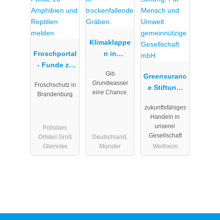
Klimaklappe
Froschportal
n in
- Funde zu
trockenfalle
Gib
Amphibien
nde Gräben.
Greensuranc
Grundwasser
Froschschutz in
und
e Stiftung,
eine Chance.
Brandenburg
Reptilien
Für Mensch
zukunftsfähiges
melden
und Umwelt
Handeln in
gemeinnützi
unserer
Potsdam,
ge
Gesellschaft
Ortsteil Groß
Deutschland,
Gesellschaft
Glienicke
Münster
Weilheim
mbH