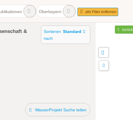
blikationen
Oberbayern
alle Filter entfernen
zurück
senschaft &
Sortieren
Standard
nach
WasserProjekt Suche teilen