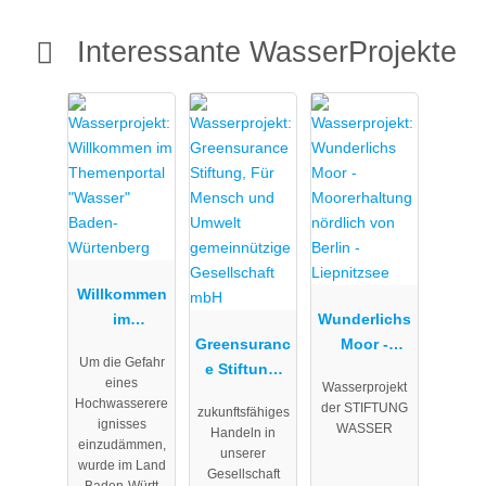
Interessante WasserProjekte
Willkommen
im
Wunderlichs
Themenport
Greensuranc
Moor -
Um die Gefahr
al "Wasser"
e Stiftung,
Moorerhaltu
eines
Wasserprojekt
Baden-
Für Mensch
ng nördlich
Hochwasserere
der STIFTUNG
zukunftsfähiges
Würtenberg
und Umwelt
von Berlin -
ignisses
WASSER
Handeln in
gemeinnützi
Liepnitzsee
einzudämmen,
unserer
wurde im Land
ge
Gesellschaft