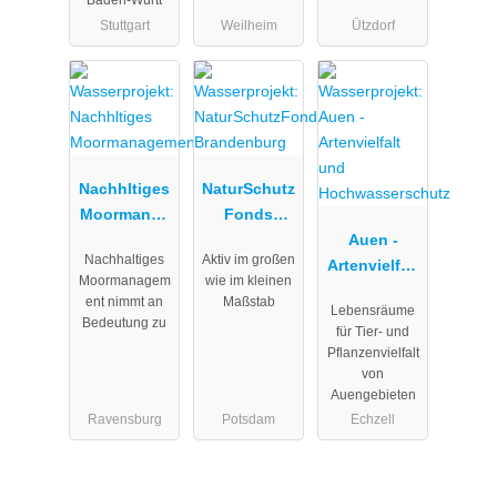
Baden-Württ
Gesellschaft
Stuttgart
Weilheim
Ützdorf
mbH
Nachhltiges
NaturSchutz
Moormanag
Fonds
ement
Brandenbur
Auen -
Nachhaltiges
Aktiv im großen
g
Artenvielfalt
Moormanagem
wie im kleinen
und
ent nimmt an
Maßstab
Lebensräume
Hochwasser
Bedeutung zu
für Tier- und
schutz
Pflanzenvielfalt
von
Auengebieten
Ravensburg
Potsdam
Echzell