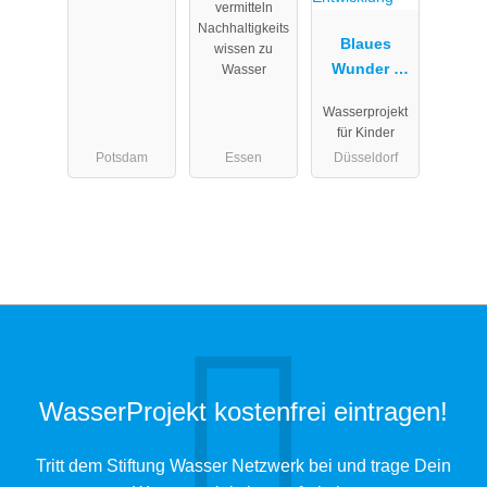
vermitteln
zu Wasser
Nachhaltigkeits
Blaues
wissen zu
Wunder -
Wasser
Wasserproje
Wasserprojekt
kt -
für Kinder
Inklusives
Potsdam
Essen
Düsseldorf
und
globales
Bildungs- /
Lernangebot
für
nachhaltige
Entwicklung
WasserProjekt kostenfrei eintragen!
Tritt dem Stiftung Wasser Netzwerk bei und trage Dein