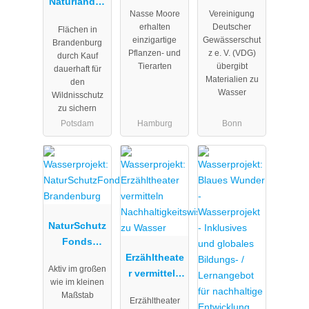
Naturlandsc
toMOORow
Nasse Moore
Vereinigung
haften
erhalten
Deutscher
Flächen in
Brandenbur
einzigartige
Gewässerschut
Brandenburg
g
Pflanzen- und
z e. V. (VDG)
durch Kauf
Tierarten
übergibt
dauerhaft für
Materialien zu
den
Wasser
Wildnisschutz
zu sichern
Potsdam
Hamburg
Bonn
NaturSchutz
Fonds
Brandenbur
Erzähltheate
Aktiv im großen
g
r vermitteln
wie im kleinen
Nachhaltigk
Maßstab
Erzähltheater
eitswissen