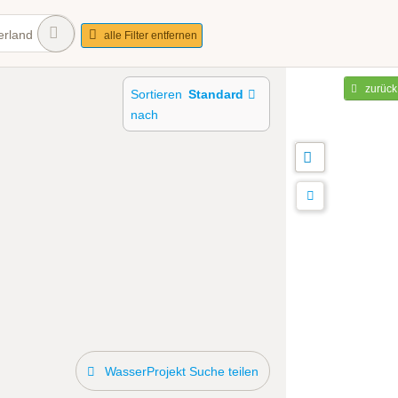
erland
alle Filter entfernen
zurück
Sortieren
Standard
nach
WasserProjekt Suche teilen