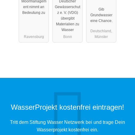
Moormanagem
Deutscher
trockenfalle
ent nimmt an
Gewässerschut
Gib
nde Gräben.
Bedeutung zu
z e. V. (VDG)
Grundwasser
übergibt
eine Chance.
Materialien zu
Wasser
Deutschland,
Ravensburg
Bonn
Münster
WasserProjekt kostenfrei eintragen!
Tritt dem Stiftung Wasser Netzwerk bei und trage Dein
Wasserprojekt kostenfrei ein.