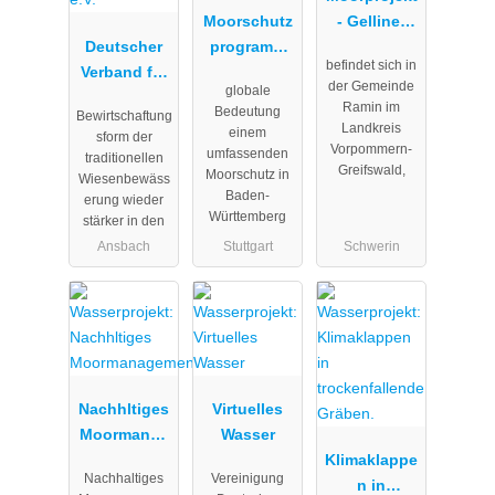
Moorschutz
- Gelliner
Deutscher
programm
Bruch
befindet sich in
Verband für
Baden-
der Gemeinde
globale
Landschafts
Württemberg
Ramin im
Bedeutung
Bewirtschaftung
pflege e.V.
Landkreis
einem
sform der
Vorpommern-
umfassenden
traditionellen
Greifswald,
Moorschutz in
Wiesenbewäss
Baden-
erung wieder
Württemberg
stärker in den
Ansbach
Stuttgart
Schwerin
Nachhltiges
Virtuelles
Moormanag
Wasser
ement
Klimaklappe
Nachhaltiges
Vereinigung
n in