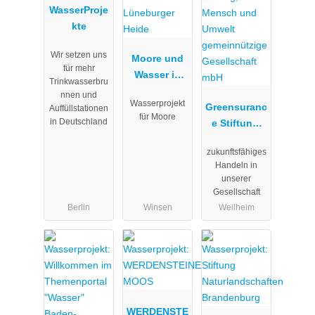
WasserProje
kte
Wir setzen uns
Moore und
für mehr
Wasser in
Trinkwasserbru
der
nnen und
Wasserprojekt
Lüneburger
Greensuranc
Auffüllstationen
für Moore
in Deutschland
Heide
e Stiftung,
Für Mensch
zukunftsfähiges
und Umwelt
Handeln in
gemeinnützi
unserer
ge
Gesellschaft
Gesellschaft
Berlin
Winsen
Weilheim
mbH
WERDENSTE