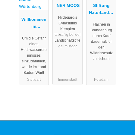
INER MOOS
Stiftung
Naturlandsc
Hildegardis
Willkommen
haften
Gynasiums
Flächen in
im
Brandenbur
Kempten
Brandenburg
Themenport
g
tatkräftig bei der
durch Kauf
Um die Gefahr
al "Wasser"
Landschaftspfle
dauerhaft für
eines
ge im Moor
Baden-
den
Hochwasserere
Wildnisschutz
Würtenberg
ignisses
zu sichern
einzudämmen,
wurde im Land
Baden-Württ
Stuttgart
Immenstadt
Potsdam