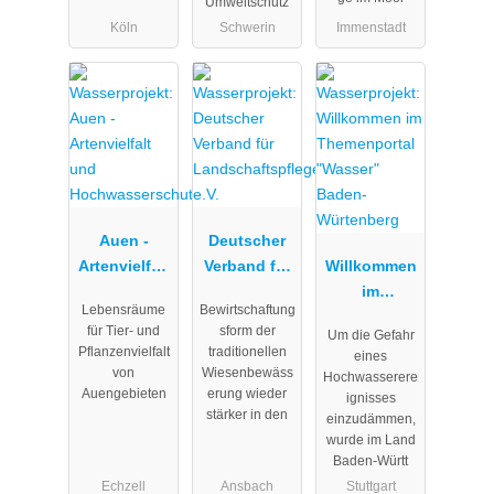
Umweltschutz
Köln
Schwerin
Immenstadt
Auen -
Deutscher
Artenvielfalt
Verband für
Willkommen
und
Landschafts
im
Lebensräume
Bewirtschaftung
Hochwasser
pflege e.V.
Themenport
für Tier- und
sform der
Um die Gefahr
schutz
al "Wasser"
Pflanzenvielfalt
traditionellen
eines
Baden-
von
Wiesenbewäss
Hochwasserere
Würtenberg
Auengebieten
erung wieder
ignisses
stärker in den
einzudämmen,
wurde im Land
Baden-Württ
Echzell
Ansbach
Stuttgart