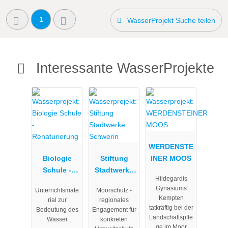
1
WasserProjekt Suche teilen
Interessante WasserProjekte
WERDENSTE
Biologie
Stiftung
INER MOOS
Schule -
Stadtwerke
Hildegardis
Renaturieru
Schwerin
Gynasiums
Unterrichtsmate
Moorschutz -
ng
Kempten
rial zur
regionales
tatkräftig bei der
Bedeutung des
Engagement für
Landschaftspfle
Wasser
konkreten
ge im Moor