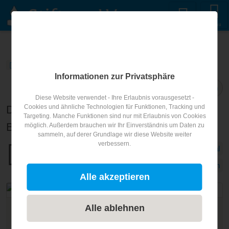
Menu
STIFTUNG WASSER
Blog
Portal
Blogartikel
Informationen zur Privatsphäre
Teilen
Diese Website verwendet - Ihre Erlaubnis vorausgesetzt -
Das waren die 16. Berlin-Brandenburger
Cookies und ähnliche Technologien für Funktionen, Tracking und
Targeting. Manche Funktionen sind nur mit Erlaubnis von Cookies
Brunnentage
möglich. Außerdem brauchen wir Ihr Einverständnis um Daten zu
sammeln, auf derer Grundlage wir diese Website weiter
verbessern.
Portal
Veröffentlicht am
21.05.2026
Berlin
Alle akzeptieren
Alle ablehnen
https://gwf-wasser.de/events/berlin-brandenburger-
brunnentage-2026-grundwasser-im-fokus/