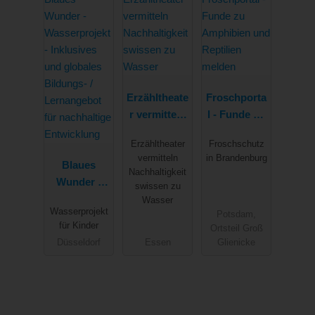
Erzähltheate
Froschporta
r vermitteln
l - Funde zu
Nachhaltigk
Amphibien
Erzähltheater
Froschschutz
eitswissen
und
vermitteln
in Brandenburg
Blaues
zu Wasser
Reptilien
Nachhaltigkeit
Wunder -
melden
swissen zu
Wasserproje
Wasser
Wasserprojekt
Potsdam,
kt -
für Kinder
Ortsteil Groß
Inklusives
Düsseldorf
Essen
Glienicke
und
globales
Bildungs- /
Lernangebo