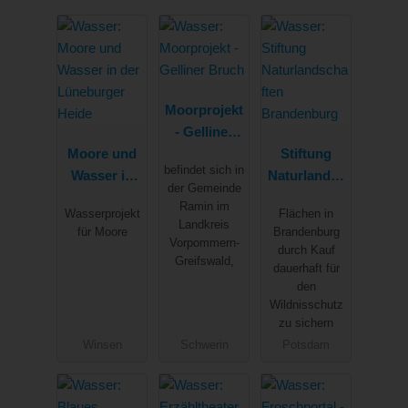
Moorprojekt
- Gelliner
Moore und
Bruch
Stiftung
befindet sich in
Wasser in
Naturlandsc
der Gemeinde
der
haften
Ramin im
Wasserprojekt
Flächen in
Lüneburger
Brandenbur
Landkreis
für Moore
Brandenburg
Heide
g
Vorpommern-
durch Kauf
Greifswald,
dauerhaft für
den
Wildnisschutz
zu sichern
Winsen
Schwerin
Potsdam