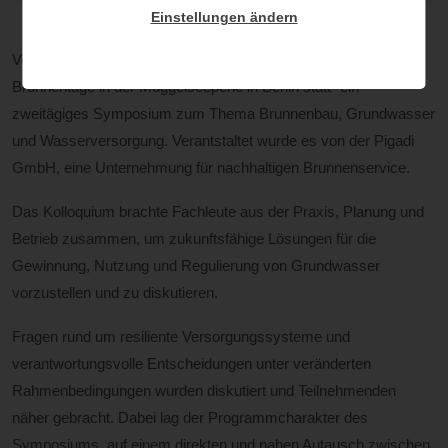
Einstellungen ändern
Vom 18.- 19.-Mai fanden die 16. Berlin-Brandenburger
Brunnentage in der Müggelseeperle in Berlin statt- ein
zweitägiges Symposium zum Thema Brunnenbau, Grundwasser
und Wasserversorgung. Verantstaltet wurde es von der Pigadi
GmbH, eine Unternehmung für nachhaltigen Brunnenservice.
Das Kolloquium brachte Fachleute aus der Praxis, Planung und
Betrieb zusammen, um zukunftsfähige Lösungen für die
Gewinnung, Nutzung und Regulierung von Grundwasser
vorzustellen und zu diskutieren.
Fragen rund um resiliente Versorgungssysteme und
verantwortungsvolle Entscheidungen unter veränderten
Rahmenbedingungen wurden diskutiert und Teilnehmenden
näher gebracht. Dabei lag der Programmcharakter des
Symposiums auf einem direkten und nahen Autausch zwischen