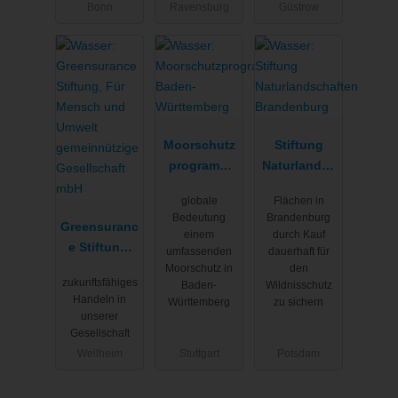
Bonn
Ravensburg
Güstrow
Moorschutz
Stiftung
programm
Naturlandsc
Baden-
haften
globale
Flächen in
Württemberg
Brandenbur
Bedeutung
Brandenburg
Greensuranc
g
einem
durch Kauf
e Stiftung,
umfassenden
dauerhaft für
Für Mensch
Moorschutz in
den
zukunftsfähiges
Baden-
Wildnisschutz
und Umwelt
Handeln in
Württemberg
zu sichern
gemeinnützi
unserer
ge
Gesellschaft
Gesellschaft
Weilheim
Stuttgart
Potsdam
mbH