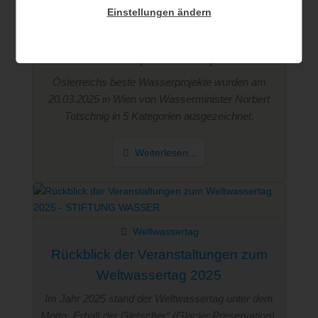
Einstellungen ändern
Portal
Das war der Neptun Staatspreis 2025
Österreichs beste Wasserprojekte wurden am
20.03.2025 in Wien von Wasserminister Norbert
Totschnig in 5 Kategorien ausgezeichnet.
Weiterlesen...
Weltwassertag
Rückblick der Veranstaltungen zum
Weltwassertag 2025
Im Jahr 2025 stand der Weltwassertag unter dem
Motto „Erhalt der Gletscher“ (Glacier Preservation).