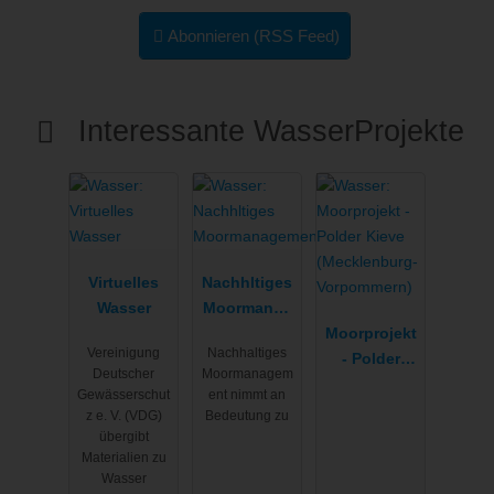
Abonnieren (RSS Feed)
Interessante WasserProjekte
Virtuelles
Nachhltiges
Wasser
Moormanag
ement
Moorprojekt
Vereinigung
Nachhaltiges
- Polder
Deutscher
Moormanagem
Kieve
Gewässerschut
ent nimmt an
(Mecklenbur
z e. V. (VDG)
Bedeutung zu
g-
übergibt
Materialien zu
Vorpommern
Wasser
)