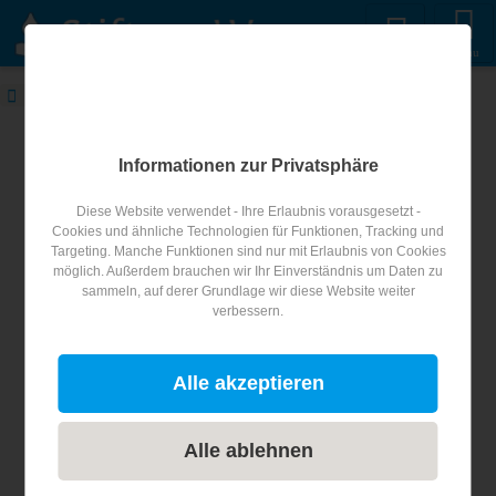
Menu
STIFTUNG WASSER
Blog
Weltwassertag
STIFTUNG WASSER Blog
Informationen zur Privatsphäre
Diese Website verwendet - Ihre Erlaubnis vorausgesetzt -
Artikel zum Thema
Weltwassertag
Cookies und ähnliche Technologien für Funktionen, Tracking und
Targeting. Manche Funktionen sind nur mit Erlaubnis von Cookies
möglich. Außerdem brauchen wir Ihr Einverständnis um Daten zu
sammeln, auf derer Grundlage wir diese Website weiter
Portal
verbessern.
Der Weltwassertag 2026
Veranstaltungen rund um den 22. März 2026
Alle akzeptieren
Weiterlesen...
Alle ablehnen