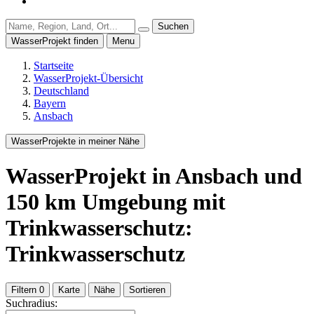
Suchen
WasserProjekt finden
Menu
Startseite
WasserProjekt-Übersicht
Deutschland
Bayern
Ansbach
WasserProjekte in meiner Nähe
WasserProjekt
in Ansbach
und
150
km Umgebung
mit
Trinkwasserschutz:
Trinkwasserschutz
Filtern
0
Karte
Nähe
Sortieren
Suchradius: