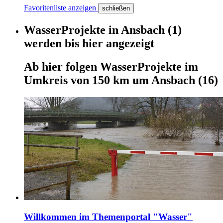
Favoritenliste anzeigen
schließen
WasserProjekte
in
Ansbach
(1)
werden
bis hier
angezeigt
Ab hier
folgen
WasserProjekte
im
Umkreis von 150 km um
Ansbach
(16)
Willkommen im Themenportal "Wasser"