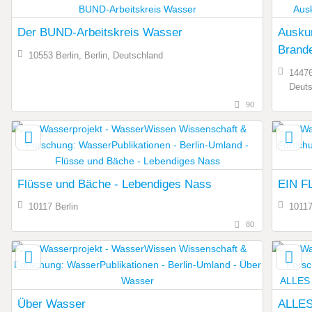
Der BUND-Arbeitskreis Wasser
Auskun
Brand
10553 Berlin, Berlin, Deutschland
14476
Deuts
90
Flüsse und Bäche - Lebendiges Nass
EIN F
10117 Berlin
10117
80
Über Wasser
ALLES