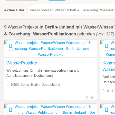
Aktive
Filter:
WasserWissen Wissenschaft & Forschung: WasserPu
9
WasserProjekte
in Berlin-Umland
mit WasserWissen 
& Forschung: WasserPublikationen
gefunden
(von 327)
WasserProjekte
Kommu
Wasse
Wir setzen uns für mehr Trinkwasserbrunnen und
Auffüllstationen in Deutschland
Grafike
Deutsch
10585 Berlin, Berlin, Deutschland
10115
96