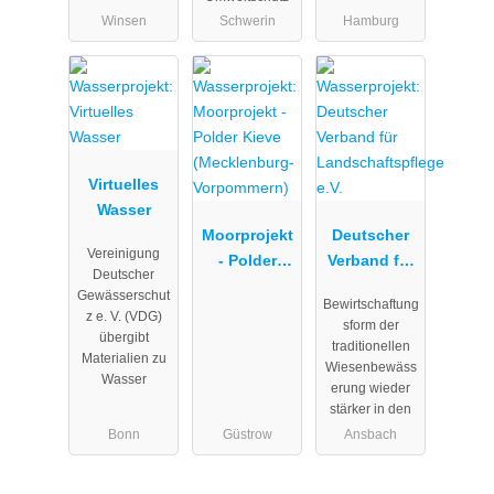
Winsen
Schwerin
Hamburg
Virtuelles
Wasser
Moorprojekt
Deutscher
Vereinigung
- Polder
Verband für
Deutscher
Kieve
Landschafts
Gewässerschut
Bewirtschaftung
(Mecklenbur
pflege e.V.
z e. V. (VDG)
sform der
g-
übergibt
traditionellen
Materialien zu
Vorpommern
Wiesenbewäss
Wasser
)
erung wieder
stärker in den
Bonn
Güstrow
Ansbach