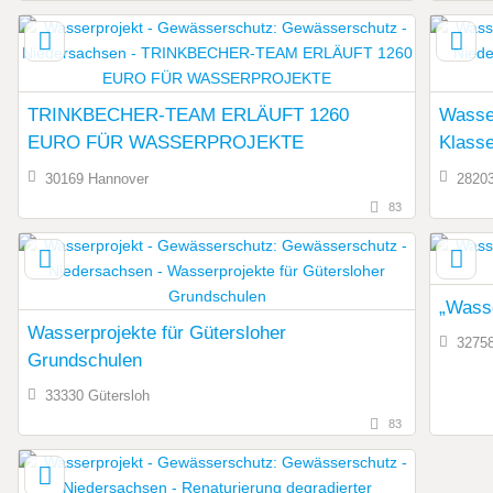
TRINKBECHER-TEAM ERLÄUFT 1260
Wasser
EURO FÜR WASSERPROJEKTE
Klasse
30169 Hannover
2820
83
„Wasse
Wasserprojekte für Gütersloher
3275
Grundschulen
33330 Gütersloh
83