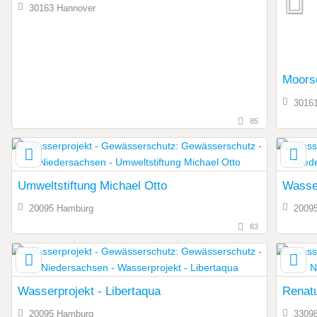
30163 Hannover
Moors
3016
85
Umweltstiftung Michael Otto
Wasser
20095 Hamburg
2009
83
Wasserprojekt - Libertaqua
Renatu
20095 Hamburg
33098