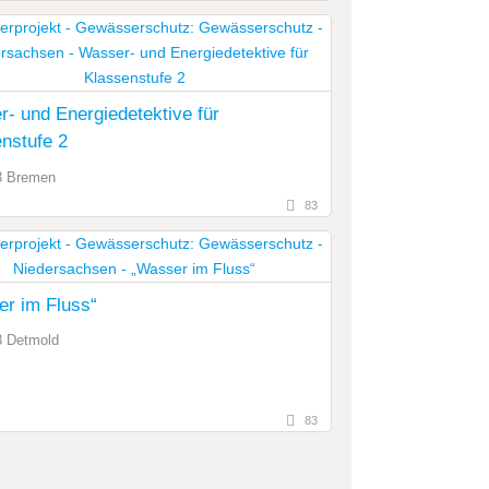
- und Energiedetektive für
nstufe 2
3 Bremen
83
r im Fluss“
8 Detmold
83