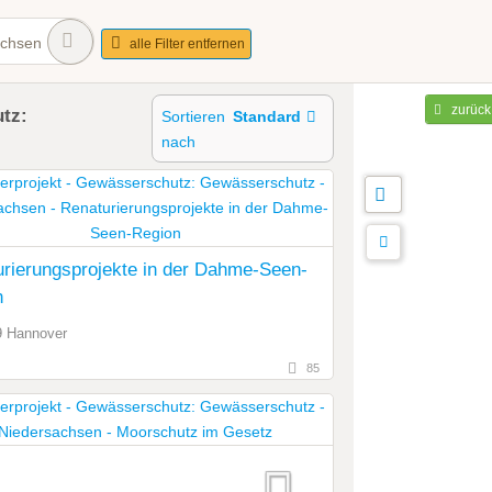
achsen
alle Filter entfernen
zurück
tz:
Sortieren
Standard
nach
rierungsprojekte in der Dahme-Seen-
n
9 Hannover
85