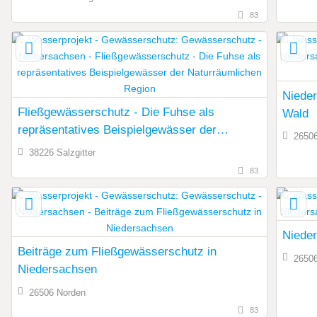
83
Nieder
Fließgewässerschutz - Die Fuhse als
Wald
repräsentatives Beispielgewässer der
26506
Naturräumlichen Region
38226 Salzgitter
83
Niede
Beiträge zum Fließgewässerschutz in
26506
Niedersachsen
26506 Norden
83