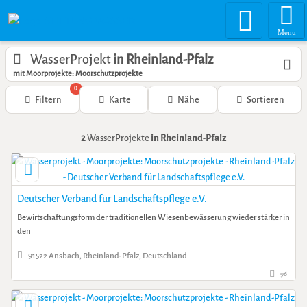
Menu
WasserProjekt
in Rheinland-Pfalz
mit Moorprojekte: Moorschutzprojekte
0
Filtern
Karte
Nähe
Sortieren
2
WasserProjekte
in Rheinland-Pfalz
Deutscher Verband für Landschaftspflege e.V.
Bewirtschaftungsform der traditionellen Wiesenbewässerung wieder stärker in
den
91522 Ansbach, Rheinland-Pfalz, Deutschland
96