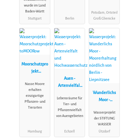
wurde im Land
Baden-Württ
Potsdam, Ortsteil
Stuttgart
Berlin
Groß Glienicke
Moorschutzpro
jekt
toMOORow
Auen -
Nasse Moore
Artenvielfalt
erhalten
und
Wunderlichs
einzigartige
Lebensräume für
Hochwassersc
Moor -
Pflanzen- und
Tier- und
hutz
Moorerhaltung
Tierarten
Pflanzenvielfalt
Wasserprojekt
nördlich von
von Auengebieten
der STIFTUNG
Berlin -
WASSER
Liepnitzsee
Hamburg
Echzell
Ützdorf