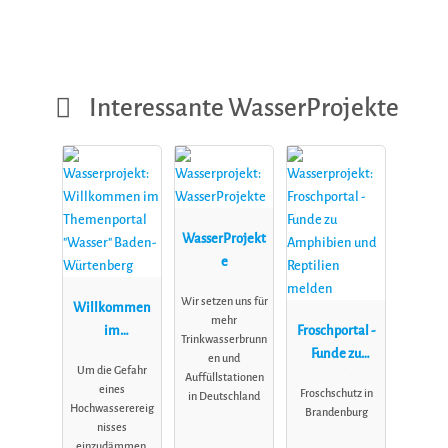
Interessante WasserProjekte
WasserProjekt
e
Wir setzen uns für
Willkommen
mehr
im
Froschportal -
Trinkwasserbrunn
Themenportal
Funde zu
en und
Um die Gefahr
"Wasser"
Amphibien
Auffüllstationen
eines
Froschschutz in
in Deutschland
Baden-
und Reptilien
Hochwasserereig
Brandenburg
Würtenberg
melden
nisses
einzudämmen,