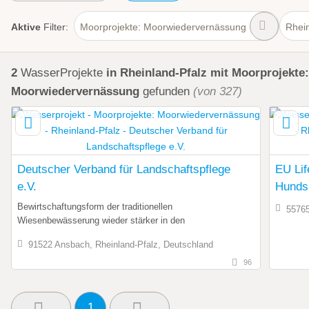
Aktive
Filter:
Moorprojekte: Moorwiedervernässung
Rhein
2
WasserProjekte
in Rheinland-Pfalz
mit Moorprojekte:
Moorwiedervernässung
gefunden
(von 327)
Deutscher Verband für Landschaftspflege
EU Lif
e.V.
Hunds
Bewirtschaftungsform der traditionellen
55765
Wiesenbewässerung wieder stärker in den
91522 Ansbach, Rheinland-Pfalz, Deutschland
96
1