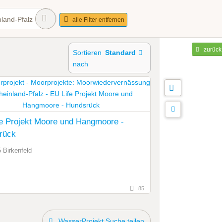
land-Pfalz
alle Filter entfernen
zurück
Sortieren
Standard
nach
e Projekt Moore und Hangmoore -
rück
 Birkenfeld
85
WasserProjekt Suche teilen