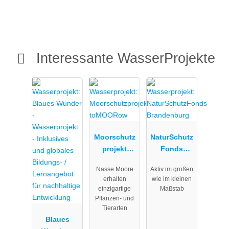
Interessante WasserProjekte
Moorschutz
NaturSchutz
projekt
Fonds
toMOORow
Brandenbur
Nasse Moore
Aktiv im großen
g
erhalten
wie im kleinen
einzigartige
Maßstab
Pflanzen- und
Tierarten
Blaues