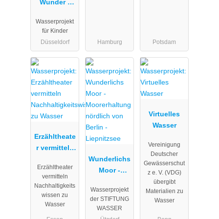
Wunder -
Wasserproje
Wasserprojekt
kt -
für Kinder
Inklusives
Düsseldorf
Hamburg
Potsdam
und
globales
Bildungs- /
Lernangebot
für
nachhaltige
Virtuelles
Entwicklung
Wasser
Erzähltheate
Vereinigung
r vermitteln
Deutscher
Nachhaltigk
Wunderlichs
Gewässerschut
Erzähltheater
eitswissen
Moor -
z e. V. (VDG)
vermitteln
zu Wasser
Moorerhaltu
übergibt
Nachhaltigkeits
Wasserprojekt
Materialien zu
ng nördlich
wissen zu
der STIFTUNG
Wasser
von Berlin -
Wasser
WASSER
Liepnitzsee