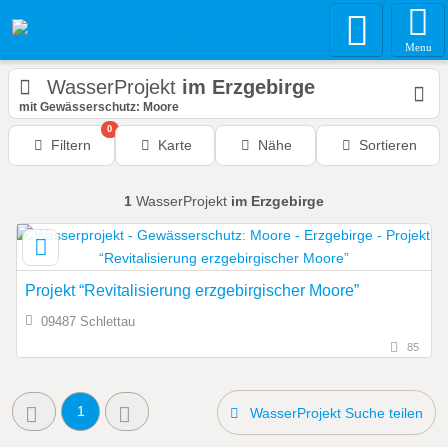
Menu
WasserProjekt
im Erzgebirge
mit Gewässerschutz: Moore
0
Filtern
Karte
Nähe
Sortieren
1
WasserProjekt
im Erzgebirge
Projekt “Revitalisierung erzgebirgischer Moore”
09487 Schlettau
85
1
WasserProjekt Suche teilen