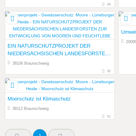
85
Umwelt
2009
EIN NATURSCHUTZPROJEKT DER
NIEDERSÄCHSISCHEN LANDESFORSTEN
ZUR ENTWICKLUNG VON MOOREN UND
38106 Braunschweig
FEUCHTLEBE
85
Moorschutz ist Klimaschutz
38112 Braunschweig
81
1