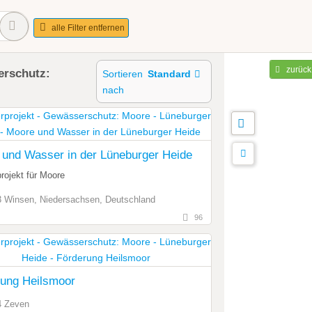
alle Filter entfernen
zurück
erschutz:
Sortieren
Standard
nach
und Wasser in der Lüneburger Heide
rojekt für Moore
 Winsen, Niedersachsen, Deutschland
96
rung Heilsmoor
4 Zeven