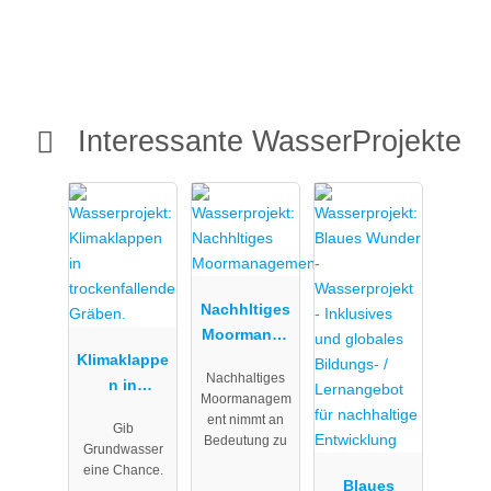
Interessante WasserProjekte
Nachhltiges
Moormanag
Klimaklappe
ement
Nachhaltiges
n in
Moormanagem
trockenfalle
ent nimmt an
Gib
nde Gräben.
Bedeutung zu
Grundwasser
eine Chance.
Blaues