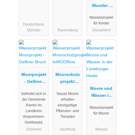
Wunder -
Wasserproje
Wasserprojekt
kt -
für Kinder
Deutschland,
Inklusives
Münster
Ravensburg
Düsseldorf
und
globales
Bildungs- /
Lernangebot
für
nachhaltige
Moorprojekt
Moorschutz
Entwicklung
- Gelliner
projekt
Bruch
toMOORow
Moore und
befindet sich in
Nasse Moore
Wasser in
der Gemeinde
erhalten
der
Ramin im
einzigartige
Wasserprojekt
Lüneburger
Landkreis
Pflanzen- und
für Moore
Heide
Vorpommern-
Tierarten
Greifswald,
Schwerin
Hamburg
Winsen