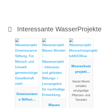
Interessante WasserProjekte
Moorschutz
projekt
toMOORow
Nasse Moore
erhalten
einzigartige
Greensuranc
Pflanzen- und
e Stiftung,
Tierarten
Für Mensch
Blaues