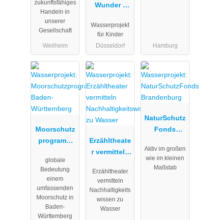
zukunftsfähiges
und Umwelt
Wunder -
Handeln in
gemeinnützi
Wasserproje
unserer
Wasserprojekt
ge
kt -
Gesellschaft
für Kinder
Gesellschaft
Inklusives
Weilheim
Düsseldorf
Hamburg
mbH
und
globales
Bildungs- /
Lernangebot
für
nachhaltige
NaturSchutz
Entwicklung
Moorschutz
Fonds
programm
Erzähltheate
Brandenbur
Aktiv im großen
Baden-
r vermitteln
g
wie im kleinen
globale
Württemberg
Nachhaltigk
Maßstab
Bedeutung
Erzähltheater
eitswissen
einem
vermitteln
zu Wasser
umfassenden
Nachhaltigkeits
Moorschutz in
wissen zu
Baden-
Wasser
Württemberg