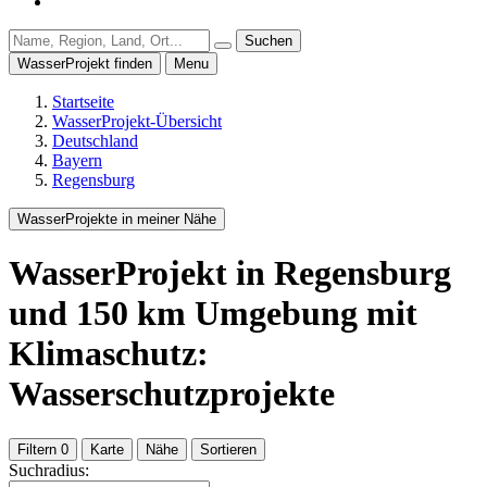
Suchen
WasserProjekt finden
Menu
Startseite
WasserProjekt-Übersicht
Deutschland
Bayern
Regensburg
WasserProjekte in meiner Nähe
WasserProjekt
in Regensburg
und
150
km Umgebung
mit
Klimaschutz:
Wasserschutzprojekte
Filtern
0
Karte
Nähe
Sortieren
Suchradius: