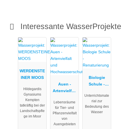
Interessante WasserProjekte
WERDENSTE
INER MOOS
Biologie
Auen -
Schule -
Hildegardis
Artenvielfalt
Renaturieru
Gynasiums
Unterrichtsmate
und
ng
Kempten
rial zur
Lebensräume
Hochwasser
tatkräftig bei der
Bedeutung des
für Tier- und
schutz
Landschaftspfle
Wasser
Pflanzenvielfalt
ge im Moor
von
Auengebieten