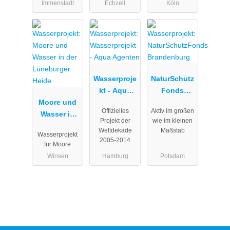
Immenstadt
Echzell
Köln
Wasserproje
NaturSchutz
kt - Aqua
Fonds
Moore und
Agenten
Brandenbur
Offizielles
Aktiv im großen
Wasser in
g
Projekt der
wie im kleinen
der
Weltdekade
Maßstab
Wasserprojekt
Lüneburger
2005-2014
für Moore
Heide
Winsen
Hamburg
Potsdam