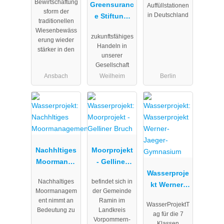
Bewirtschaftung
pflege e.V.
Greensuranc
Auffüllstationen
sform der
in Deutschland
e Stiftung,
traditionellen
Für Mensch
Wiesenbewäss
zukunftsfähiges
und Umwelt
erung wieder
Handeln in
stärker in den
gemeinnützi
unserer
ge
Gesellschaft
Gesellschaft
Ansbach
Weilheim
Berlin
mbH
Nachhltiges
Moorprojekt
Moormanag
- Gelliner
ement
Bruch
Wasserproje
Nachhaltiges
befindet sich in
kt Werner-
Moormanagem
der Gemeinde
Jaeger-
ent nimmt an
Ramin im
WasserProjektT
Gymnasium
Bedeutung zu
Landkreis
ag für die 7
Vorpommern-
Klassen