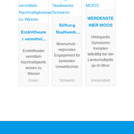
WERDENSTE
Stiftung
INER MOOS
Erzähltheate
Stadtwerke
Hildegardis
r vermitteln
Schwerin
Gynasiums
Moorschutz -
Nachhaltigk
Kempten
regionales
Erzähltheater
eitswissen
tatkräftig bei der
Engagement für
vermitteln
zu Wasser
Landschaftspfle
konkreten
Nachhaltigkeits
ge im Moor
Umweltschutz
wissen zu
Wasser
Essen
Schwerin
Immenstadt