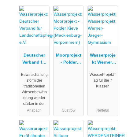
Deutscher
Moorprojekt
Wasserproje
Verband für
- Polder
kt Werner-
Landschafts
Kieve
Jaeger-
Bewirtschaftung
WasserProjektT
pflege e.V.
(Mecklenbur
Gymnasium
sform der
ag für die 7
g-
traditionellen
Klassen
Vorpommern
Wiesenbewäss
)
erung wieder
stärker in den
Ansbach
Güstrow
Nettetal